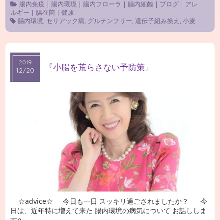
腸内免疫
|
腸内環境
|
腸内フローラ
|
腸内細菌
|
ブログ
|
アレ
ルギー
|
腸在菌
|
健康
腸内環境
,
セリアック病
,
グルテンフリー
,
遺伝子組み換え
,
小麦
2019
2019
『小腸を荒らさない予防策』
12/20
12/20
☆advice☆ 今日も一日 スッキリ過ごされましたか？ 今
日は、近年特に増えて来た 腸内環境の病気について お話ししま
すɲ …