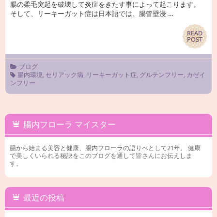
腸の柔毛突起を破壊して炎症をきたす事によって起こります。
そして、リーキーガット症は日本語では、腸管壁浸 …
READ
READ
POST
POST
ブログ
腸内環境
,
セリアック病
,
リーキーガット症
,
グルテンフリー
,
カゼイ
ンフリー
腸内フローラ マイスター
腸から始まる美容と健康、腸内フローラの語りべとして21年。 健康
で美しくいられる秘訣をこのブログを通して皆さんにお伝えしま
す。
最近の投稿