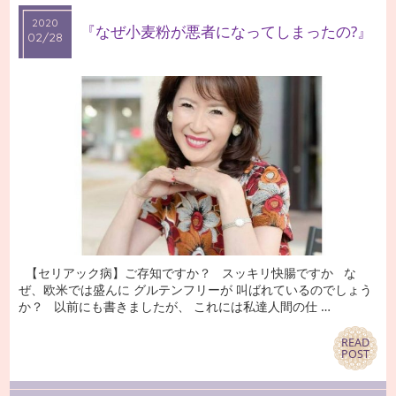
2020
2020
『なぜ小麦粉が悪者になってしまったの?』
02/28
02/28
【セリアック病】ご存知ですか？ スッキリ快腸ですか な
ぜ、欧米では盛んに グルテンフリーが 叫ばれているのでしょう
か？ 以前にも書きましたが、 これには私達人間の仕 …
READ
READ
POST
POST