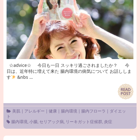
☆advice☆ 今日も一日 スッキリ過ごされましたか？ 今
日は、近年特に増えて来た 腸内環境の病気について お話ししま
す
&nbs …
READ
READ
POST
POST
美肌
|
アレルギー
|
健康
|
腸内環境
|
腸内フローラ
|
ダイエッ
ト
腸内環境
,
小腸
,
セリアック病
,
リーキガット症候群
,
炎症