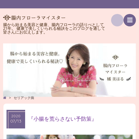
腸から始まる美容と健康、腸内フローラの語りべとして
21年。 健康で美しくいられる秘訣をこのブログを通して
検
皆さんにお伝えします。
索
>
セリアック病
2020
2020
『小腸を荒らさない予防策』
07/13
07/13