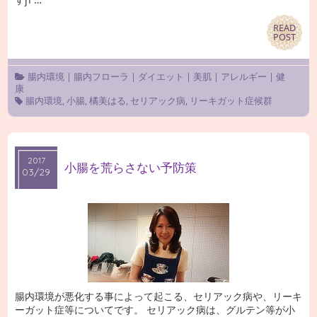
READ
READ
POST
POST
腸内環境
|
腸内フローラ
|
ダイエット
|
美肌
|
アレルギー
|
健
康
腸内環境
,
小腸
,
橘美はる
,
セリアック病
,
リーキガット症候群
2017
2017
小腸を荒らさない予防策
03/29
03/29
腸内環境が悪化する事によって起こる、セリアック病や、リーキ
ーガット症等についてです。 セリアック病は、グルテン等が小