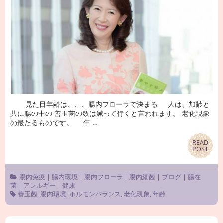
見た目年齢は、、、腸内フローラで決まる 人は、加齢と
共に腸の中の 善玉菌の数は減って行くと言われます。 老化現象
の最たるものです。 年 …
READ
READ
POST
POST
腸内免疫
|
腸内環境
|
腸内フローラ
|
腸内細菌
|
ブログ
|
腸在
菌
|
アレルギー
|
健康
善玉菌
,
腸内環境
,
ホルモンバランス
,
老化現象
,
年齢