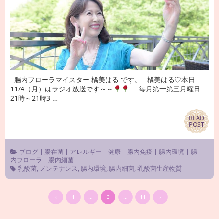
腸内フローラマイスター 橘美はる です。 橘美はる♡本日
11/4（月）はラジオ放送です～～
毎月第一第三月曜日
21時～21時3 …
READ
READ
POST
POST
ブログ
|
腸在菌
|
アレルギー
|
健康
|
腸内免疫
|
腸内環境
|
腸
内フローラ
|
腸内細菌
乳酸菌
,
メンテナンス
,
腸内環境
,
腸内細菌
,
乳酸菌生産物質
‹
1
…
3
…
11
›