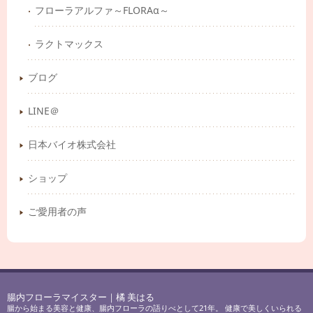
フローラアルファ～FLORAα～
ラクトマックス
ブログ
LINE＠
日本バイオ株式会社
ショップ
ご愛用者の声
腸内フローラマイスター｜橘 美はる
腸から始まる美容と健康、腸内フローラの語りべとして21年。 健康で美しくいられる