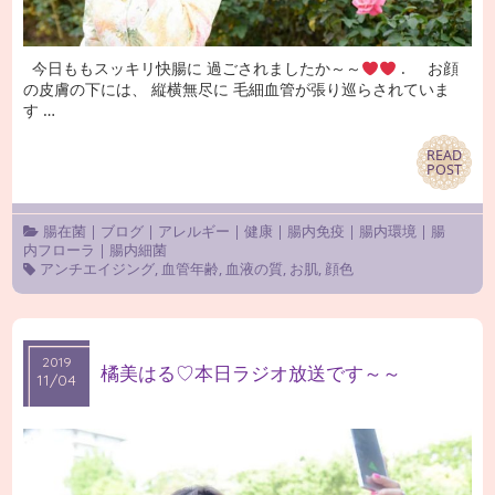
今日ももスッキリ快腸に 過ごされましたか～～
. お顔
の皮膚の下には、 縦横無尽に 毛細血管が張り巡らされていま
す …
READ
READ
POST
POST
腸在菌
|
ブログ
|
アレルギー
|
健康
|
腸内免疫
|
腸内環境
|
腸
内フローラ
|
腸内細菌
アンチエイジング
,
血管年齢
,
血液の質
,
お肌
,
顔色
2019
2019
橘美はる♡本日ラジオ放送です～～
11/04
11/04