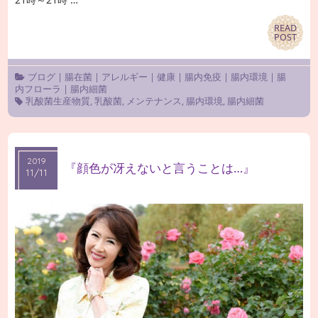
READ
READ
POST
POST
ブログ
|
腸在菌
|
アレルギー
|
健康
|
腸内免疫
|
腸内環境
|
腸
内フローラ
|
腸内細菌
乳酸菌生産物質
,
乳酸菌
,
メンテナンス
,
腸内環境
,
腸内細菌
2019
2019
『顔色が冴えないと言うことは…』
11/11
11/11