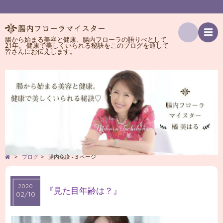
腸から始まる美容と健康、腸内フローラの語りべとして
21年。 健康で美しくいられる秘訣をこのブログを通して
検
皆さんにお伝えします。
索
>
ブログ
>
腸内免疫 - 3 ページ
2020
2020
『見た目年齢は？』
02/10
02/10