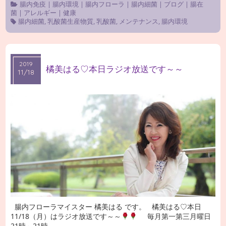
腸内免疫
|
腸内環境
|
腸内フローラ
|
腸内細菌
|
ブログ
|
腸在
菌
|
アレルギー
|
健康
腸内細菌
,
乳酸菌生産物質
,
乳酸菌
,
メンテナンス
,
腸内環境
2019
2019
橘美はる♡本日ラジオ放送です～～
11/18
11/18
腸内フローラマイスター 橘美はる です。 橘美はる♡本日
11/18（月）はラジオ放送です～～
毎月第一第三月曜日
21時～21時 …