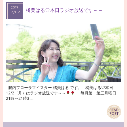
2019
2019
橘美はる♡本日ラジオ放送です～～
12/02
12/02
腸内フローラマイスター 橘美はる です。 橘美はる♡本日
12/2（月）はラジオ放送です～～
毎月第一第三月曜日
21時～21時3 …
READ
READ
POST
POST