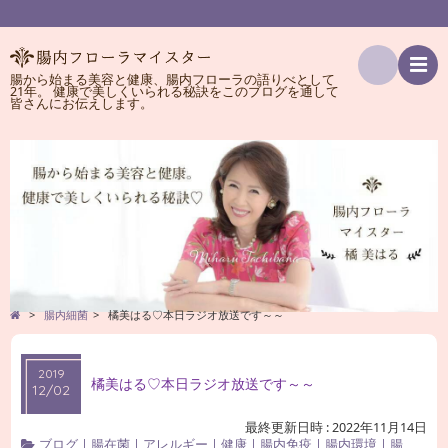
腸から始まる美容と健康、腸内フローラの語りべとして
21年。 健康で美しくいられる秘訣をこのブログを通して
検
皆さんにお伝えします。
索
>
腸内細菌
>
橘美はる♡本日ラジオ放送です～～
2019
橘美はる♡本日ラジオ放送です～～
12/02
最終更新日時 : 2022年11月14日
ブログ
|
腸在菌
|
アレルギー
|
健康
|
腸内免疫
|
腸内環境
|
腸