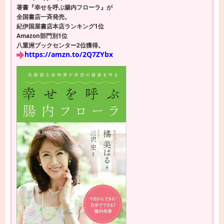
著書『幸せを呼ぶ腸内フローラ』が
全国書店一斉発売。
紀伊国屋書店本店ランキング1位
Amazon部門別1位
八重洲ブックセンター2位獲得。
https://amzn.to/2Q7ZYbx