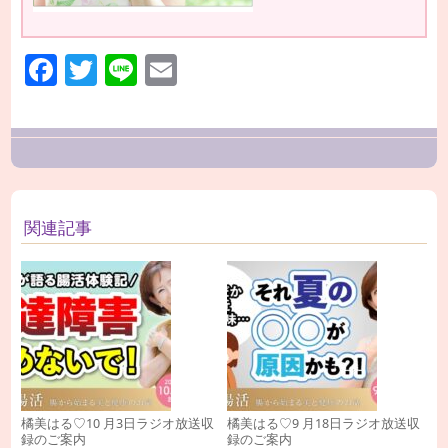
Facebook
Twitter
Line
Email
関連記事
橘美はる♡10 月3日ラジオ放送収
橘美はる♡9 月18日ラジオ放送収
録のご案内
録のご案内