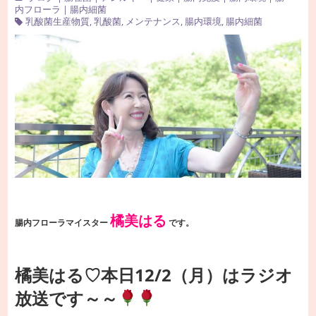
内フローラ
|
腸内細菌
乳酸菌生産物質
,
乳酸菌
,
メンテナンス
,
腸内環境
,
腸内細菌
橘美はる
腸内フローラマイスター
です。
橘美はる♡本日12/2（月）はラジオ
放送です～～