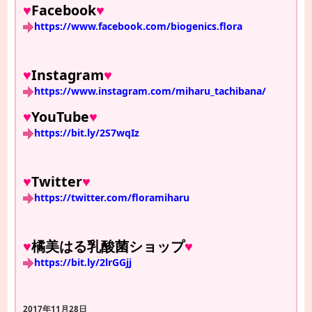
♥
Facebook
♥
https://www.facebook.com/biogenics.flora
♥
Instagram
♥
https://www.instagram.com/miharu_tachibana/
♥
YouTube
♥
https://bit.ly/2S7wqIz
♥
Twitter
♥
https://twitter.com/floramiharu
♥
橘美はる乳酸菌ショップ
♥
https://bit.ly/2lrGGjj
2017年11月28日