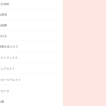
自立神経
内環境
内細菌
美はる
酸菌生産エキス
ラクトマックス
ピュアラクト
フローラアルファ
フローラ
在菌