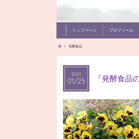
トップページ
プロフィール
>
発酵食品
2021
2021
『発酵食品
01/25
01/25