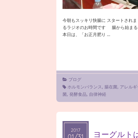
今朝もスッキリ快腸に スタートされま
るラジオのお時間です 腸から始まる
本日は、「お正月肥り …
ブログ
ホルモンバランス
,
腸在菌
,
アレルギ
菌
,
発酵食品
,
自律神経
2017
2017
ヨーグルト
01/31
01/31