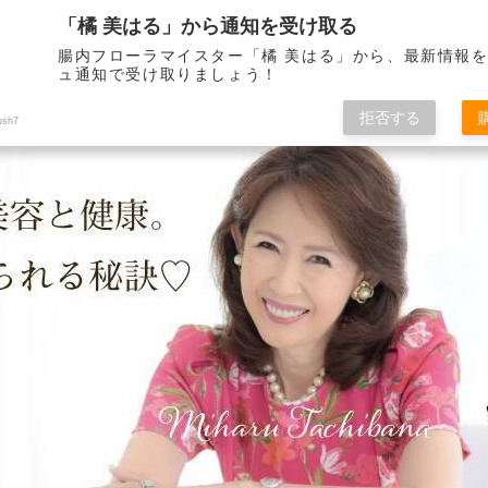
「橘 美はる」から通知を受け取る
腸内フローラマイスター「橘 美はる」から、最新情報
ュ通知で受け取りましょう！
りべとして21年。 健康で美しくいられる秘訣をこのブログを通して皆さんに
拒否する
ush7