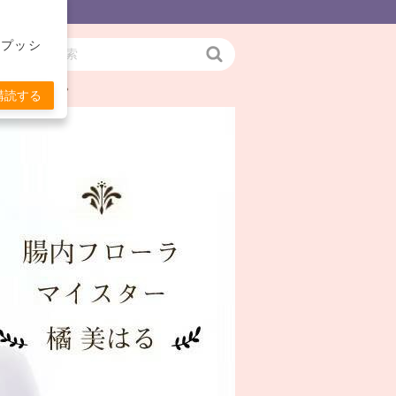
をプッシ
検
お伝えします。
索
購読する