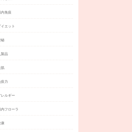
腸内免疫
ダイエット
便秘
乳製品
美肌
免疫力
アレルギー
腸内フローラ
健康