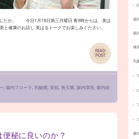
腸
したか。 今日1月18日第三月曜日 夜9時からは、美は
美と健康のお話し 美はるトークでお楽しみください。
腸
橘
READ
READ
POST
POST
乳
ー
,
腸内フローラ
,
乳酸菌
,
美肌
,
善玉菌
,
腸内環境
,
腸内細
は便秘に良いのか？
腸