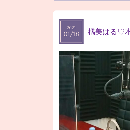
2021
2021
橘美はる♡
01/18
01/18