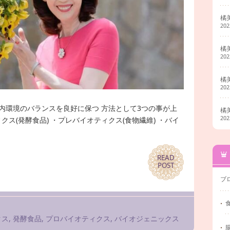
橘
20
橘
20
橘
20
内環境のバランスを良好に保つ 方法として3つの事が上
橘
20
ス(発酵食品) ・プレバイオティクス(食物繊維) ・バイ
READ
READ
POST
POST
ブ
クス
,
発酵食品
,
プロバイオティクス
,
バイオジェニックス