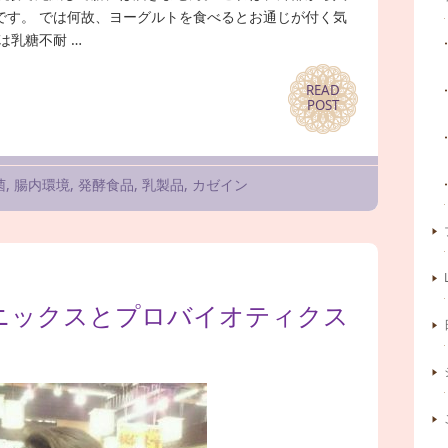
です。 では何故、ヨーグルトを食べるとお通じが付く気
は乳糖不耐 …
READ
READ
POST
POST
菌
,
腸内環境
,
発酵食品
,
乳製品
,
カゼイン
ニックスとプロバイオティクス