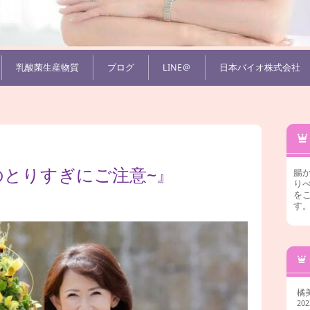
乳酸菌生産物質
ブログ
LINE＠
日本バイオ株式会社
のとりすぎにご注意~』
腸
りべ
を
す
橘
20