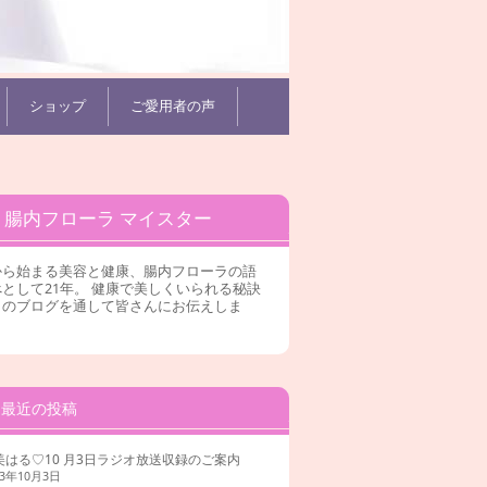
ショップ
ご愛用者の声
腸内フローラ マイスター
から始まる美容と健康、腸内フローラの語
として21年。 健康で美しくいられる秘訣
このブログを通して皆さんにお伝えしま
。
最近の投稿
美はる♡10 月3日ラジオ放送収録のご案内
23年10月3日