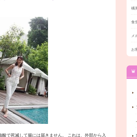
橘
食
メ
お
強酸で死滅して腸には届きません。 これは、外部から入