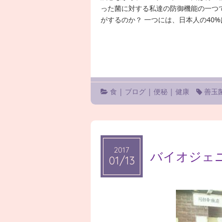
った菌に対する私達の防御機能の一つ
がするのか？ 一つには、日本人の40%
食
|
ブログ
|
便秘
|
健康
善玉
2017
2017
バイオジェ
01/13
01/13