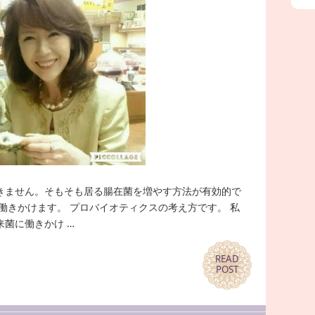
きません。そもそも居る腸在菌を増やす方法が有効的で
働きかけます。 プロバイオティクスの考え方です。 私
菌に働きかけ …
READ
READ
POST
POST