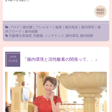
READ
READ
POST
POST
ブログ
|
腸在菌
|
アレルギー
|
健康
|
腸内免疫
|
腸内環境
|
腸
内フローラ
|
腸内細菌
乳酸菌生産物質
,
乳酸菌
,
メンテナンス
,
腸内環境
,
腸内細菌
2019
2019
『腸内環境と活性酸素の関係って、、』
11/03
11/03