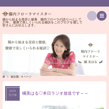
腸から始まる美容と健康、腸内フローラの語りべとして
21年。 健康で美しくいられる秘訣をこのブログを通して
検
皆さんにお伝えします。
索
>
腸在菌 - 4 ページ
2019
2019
橘美はる♡本日ラジオ放送です～～
11/18
11/18