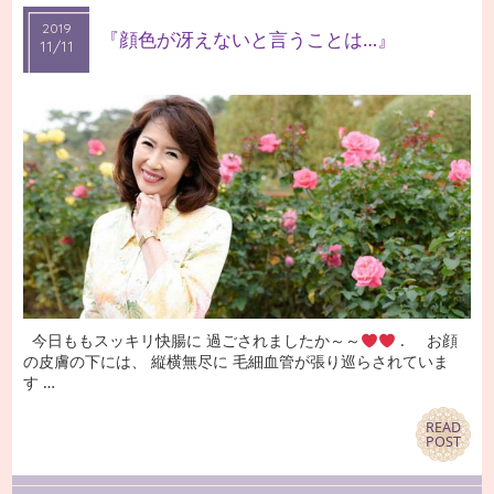
2019
2019
『顔色が冴えないと言うことは…』
11/11
11/11
今日ももスッキリ快腸に 過ごされましたか～～
. お顔
の皮膚の下には、 縦横無尽に 毛細血管が張り巡らされていま
す …
READ
READ
POST
POST