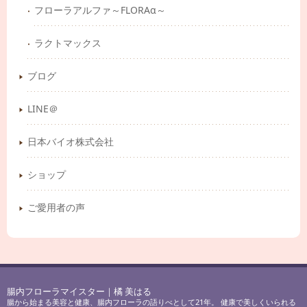
フローラアルファ～FLORAα～
ラクトマックス
ブログ
LINE＠
日本バイオ株式会社
ショップ
ご愛用者の声
腸内フローラマイスター｜橘 美はる
腸から始まる美容と健康、腸内フローラの語りべとして21年。 健康で美しくいられる