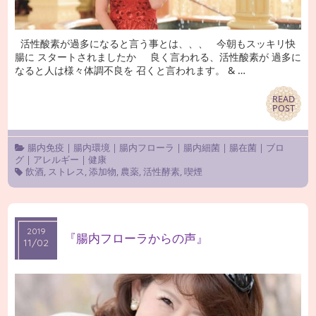
活性酸素が過多になると言う事とは、、、 今朝もスッキリ快
腸に スタートされましたか 良く言われる、活性酸素が 過多に
なると人は様々体調不良を 召くと言われます。 & …
READ
READ
POST
POST
腸内免疫
|
腸内環境
|
腸内フローラ
|
腸内細菌
|
腸在菌
|
ブロ
グ
|
アレルギー
|
健康
飲酒
,
ストレス
,
添加物
,
農薬
,
活性酵素
,
喫煙
2019
2019
『腸内フローラからの声』
11/02
11/02