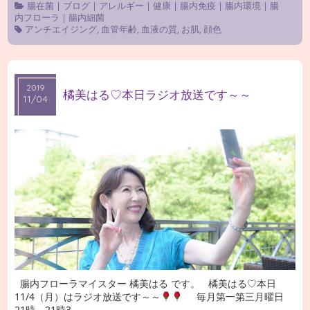
腸在菌
|
ブログ
|
アレルギー
|
健康
|
腸内免疫
|
腸内環境
|
腸
内フローラ
|
腸内細菌
アンチエイジング
,
血管年齢
,
血液の質
,
お肌
,
顔色
2019
2019
橘美はる♡本日ラジオ放送です～～
11/04
11/04
腸内フローラマイスター 橘美はる です。 橘美はる♡本日
11/4（月）はラジオ放送です～～
毎月第一第三月曜日
21時～21時3 …