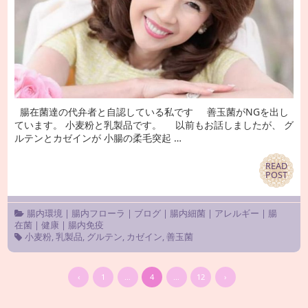
腸在菌達の代弁者と自認している私です 善玉菌がNGを出し
ています。 小麦粉と乳製品です。 以前もお話しましたが、 グ
ルテンとカゼインが 小腸の柔毛突起 …
READ
READ
POST
POST
腸内環境
|
腸内フローラ
|
ブログ
|
腸内細菌
|
アレルギー
|
腸
在菌
|
健康
|
腸内免疫
小麦粉
,
乳製品
,
グルテン
,
カゼイン
,
善玉菌
‹
1
…
4
…
12
›