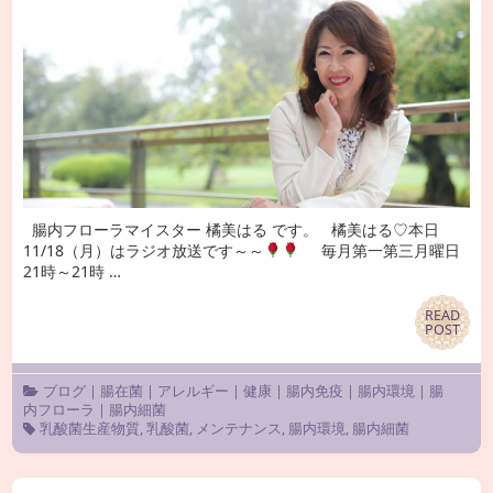
腸内フローラマイスター 橘美はる です。 橘美はる♡本日
11/18（月）はラジオ放送です～～
毎月第一第三月曜日
21時～21時 …
READ
READ
POST
POST
ブログ
|
腸在菌
|
アレルギー
|
健康
|
腸内免疫
|
腸内環境
|
腸
内フローラ
|
腸内細菌
乳酸菌生産物質
,
乳酸菌
,
メンテナンス
,
腸内環境
,
腸内細菌