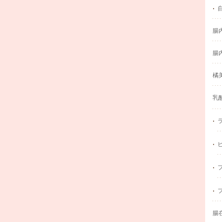
腸
腸
橘
乳
腸