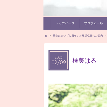
トップページ
プロフィール
>
橘美はる♡1月2日ラジオ放送収録のご案内
>
2023
橘美はる
02/09