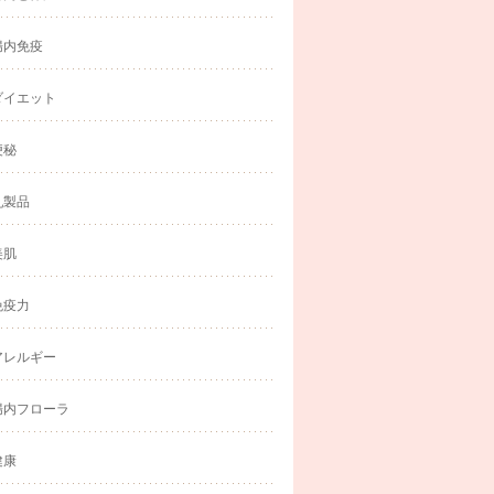
腸内免疫
ダイエット
便秘
乳製品
美肌
免疫力
アレルギー
腸内フローラ
健康