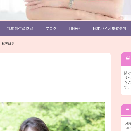
乳酸菌生産物質
ブログ
LINE＠
日本バイオ株式会社
橘美はる
腸
りべ
を
す
橘
20