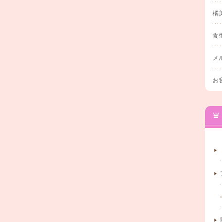
橘
食
メ
お