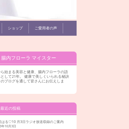
ショップ
ご愛用者の声
腸内フローラ マイスター
から始まる美容と健康、腸内フローラの語
として21年。 健康で美しくいられる秘訣
このブログを通して皆さんにお伝えしま
。
最近の投稿
美はる♡10 月3日ラジオ放送収録のご案内
23年10月3日