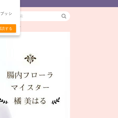
をプッシ
検
お伝えします。
索
購読する