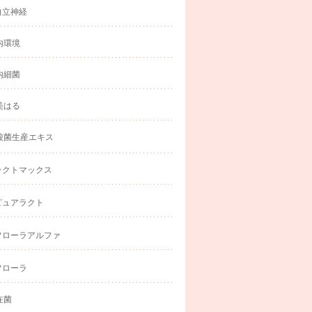
自立神経
内環境
内細菌
美はる
酸菌生産エキス
ラクトマックス
ピュアラクト
フローラアルファ
フローラ
在菌