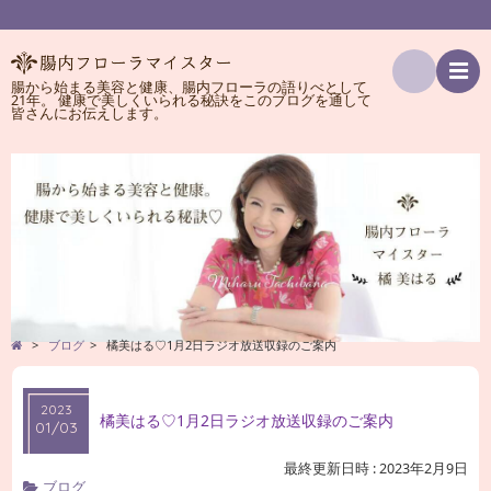
腸から始まる美容と健康、腸内フローラの語りべとして
21年。 健康で美しくいられる秘訣をこのブログを通して
検
皆さんにお伝えします。
索
>
ブログ
>
橘美はる♡1月2日ラジオ放送収録のご案内
2023
橘美はる♡1月2日ラジオ放送収録のご案内
01/03
最終更新日時 : 2023年2月9日
ブログ