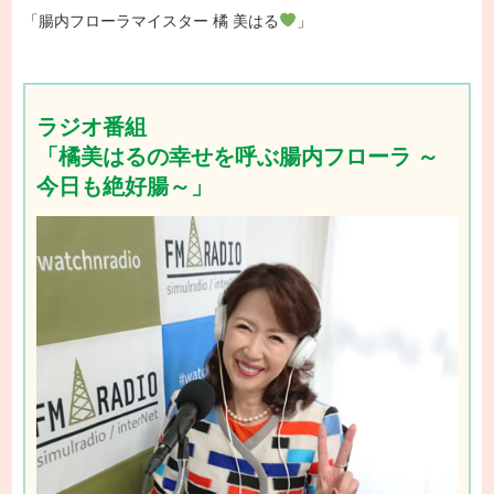
「腸内フローラマイスター 橘 美はる
」
ラジオ番組
「橘美はるの幸せを呼ぶ腸内フローラ ～
今日も絶好腸～」