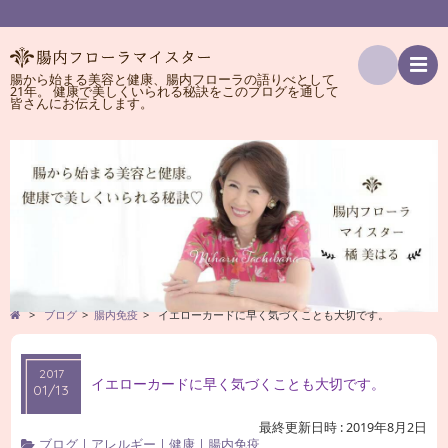
腸から始まる美容と健康、腸内フローラの語りべとして
21年。 健康で美しくいられる秘訣をこのブログを通して
検
皆さんにお伝えします。
索
>
ブログ
>
腸内免疫
>
イエローカードに早く気づくことも大切です。
2017
イエローカードに早く気づくことも大切です。
01/13
最終更新日時 : 2019年8月2日
ブログ
|
アレルギー
|
健康
|
腸内免疫