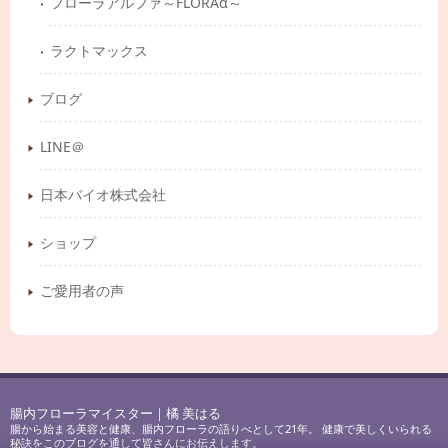
フローラアルファ～FLORAα～
ラクトマックス
ブログ
LINE＠
日本バイオ株式会社
ショップ
ご愛用者の声
腸内フローラマイスター｜橘 美はる
腸から始まる美容と健康、腸内フローラの語りべとして21年。 健康で美しくいられる
秘訣をこのブログを通して皆さんにお伝えします。