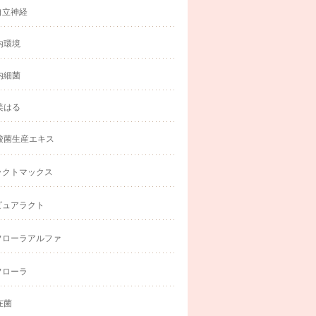
自立神経
内環境
内細菌
美はる
酸菌生産エキス
ラクトマックス
ピュアラクト
フローラアルファ
フローラ
在菌