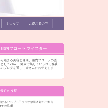
ショップ
ご愛用者の声
腸内フローラ マイスター
から始まる美容と健康、腸内フローラの語
として21年。 健康で美しくいられる秘訣
このブログを通して皆さんにお伝えしま
。
最近の投稿
美はる♡10 月3日ラジオ放送収録のご案内
23年10月3日