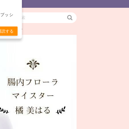
をプッシ
検
お伝えします。
索
購読する