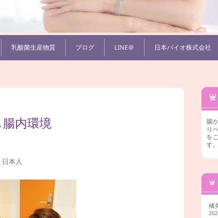
乳酸菌生産物質
ブログ
LINE＠
日本バイオ株式会社
も腸内環境
腸
りべ
を
す
,
日本人
橘
20