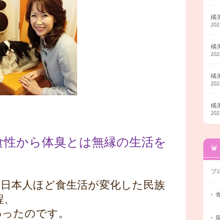
橘
20
橘
20
橘
20
橘
20
食性から体臭とは無縁の生活を
ブ
で日本人ほど食生活が変化した民族
程、
わったのです。