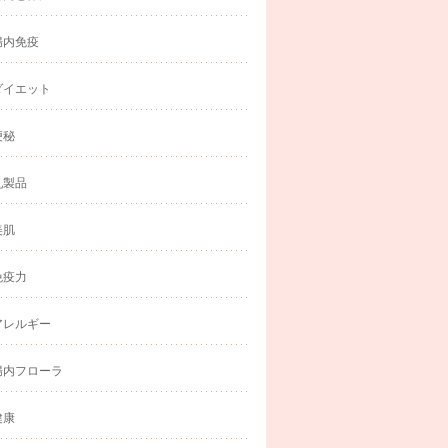
腸内免疫
ダイエット
便秘
乳製品
美肌
免疫力
アレルギー
腸内フローラ
健康