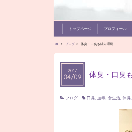
トップページ
プロフィール
>
ブログ
>
体臭・口臭も腸内環境
2017
体臭・口臭
04/09
ブログ
口臭
,
血毒
,
食生活
,
体臭