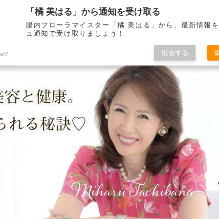
「橘 美はる」から通知を受け取る
腸内フローラマイスター「橘 美はる」から、最新情報
ュ通知で受け取りましょう！
りべとして21年。 健康で美しくいられる秘訣をこのブログを通して皆さんに
拒否する
ush7