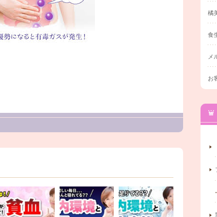
橘
食
メ
お