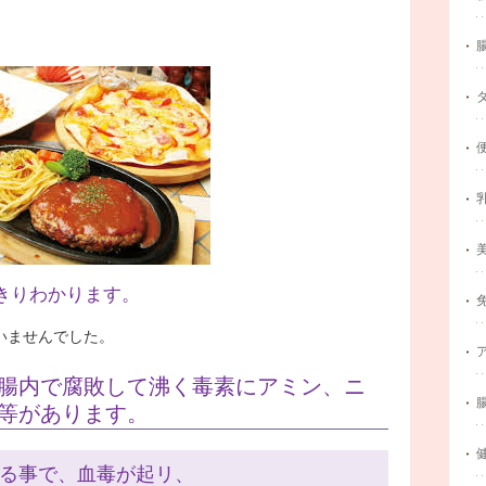
きりわかります。
いませんでした。
腸内で腐敗して沸く毒素にアミン、ニ
等があります。
る事で、血毒が起リ、