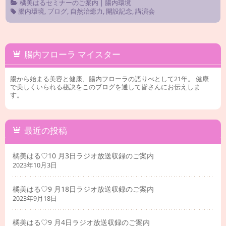
橘美はるセミナーのご案内
|
腸内環境
腸内環境
,
ブログ
,
自然治癒力
,
開設記念
,
講演会
腸内フローラ マイスター
腸から始まる美容と健康、腸内フローラの語りべとして21年。 健康
で美しくいられる秘訣をこのブログを通して皆さんにお伝えしま
す。
最近の投稿
橘美はる♡10 月3日ラジオ放送収録のご案内
2023年10月3日
橘美はる♡9 月18日ラジオ放送収録のご案内
2023年9月18日
橘美はる♡9 月4日ラジオ放送収録のご案内