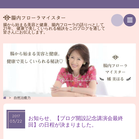
腸から始まる美容と健康、腸内フローラの語りべとして
21年。 健康で美しくいられる秘訣をこのブログを通して
検
皆さんにお伝えします。
索
>
自然治癒力
2017
2017
お知らせ、【ブログ開設記念講演会最終
03/22
03/22
回】の日程が決まりました。