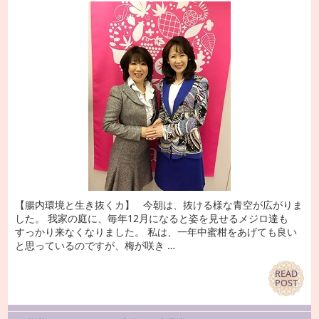
【腸内環境と生き抜くカ】 今朝は、抜ける様な青空が広がりま
した。 我家の庭に、毎年12月になると姿を見せるメジロ達も
すっかり来なくなりました。 私は、一年中蜜柑をあげても良い
と思っているのですが、梅が咲き …
READ
READ
POST
POST