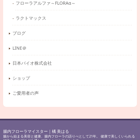
フローラアルファ～FLORAα～
ラクトマックス
ブログ
LINE＠
日本バイオ株式会社
ショップ
ご愛用者の声
腸内フローラマイスター｜橘 美はる
腸から始まる美容と健康、腸内フローラの語りべとして21年。 健康で美しくいられる