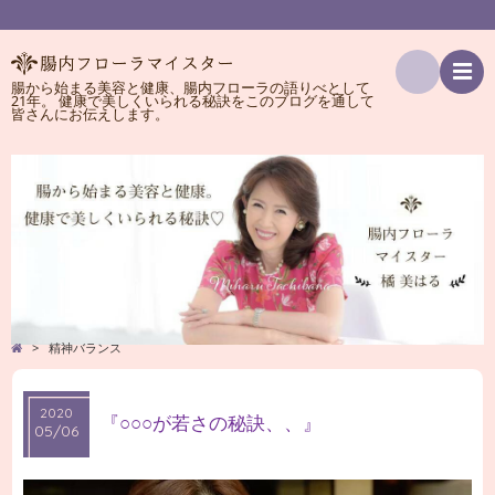
腸から始まる美容と健康、腸内フローラの語りべとして
21年。 健康で美しくいられる秘訣をこのブログを通して
検
皆さんにお伝えします。
索
>
精神バランス
2020
2020
『○○○が若さの秘訣、、』
05/06
05/06