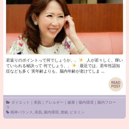
若返りのポイントって何でしょうか、、
人が若々しく、輝い
ていられる秘訣って 何でしょう、、
最近では、若年性認知
症なども多く 実年齢よりも、脳内年齢が老けてしま …
READ
READ
POST
POST
ダイエット
|
美肌
|
アレルギー
|
健康
|
腸内環境
|
腸内フロー
ラ
精神バランス
,
美肌
,
腸内環境
,
便秘
,
ビタミン