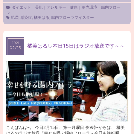
ダイエット
|
美肌
|
アレルギー
|
健康
|
腸内環境
|
腸内フロー
ラ
肥満
,
感染症
,
橘美はる
,
腸内フローラマイスター
2021
2021
橘美はる♡本日15日はラジオ放送です～～
02/15
02/15
こんばんは~。 今日2月15日、第一月曜日 夜9時~からは、 橘美
はるのラジオ放送「幸せを呼ぶ腸内フローラ～今日も絶好腸