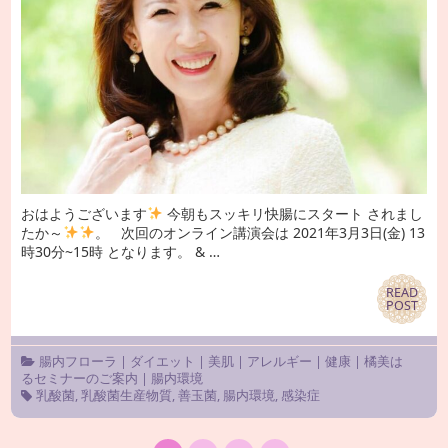
おはようございます
今朝もスッキリ快腸にスタート されまし
たか～
。 次回のオンライン講演会は 2021年3月3日(金) 13
時30分~15時 となります。 & …
READ
READ
POST
POST
腸内フローラ
|
ダイエット
|
美肌
|
アレルギー
|
健康
|
橘美は
るセミナーのご案内
|
腸内環境
乳酸菌
,
乳酸菌生産物質
,
善玉菌
,
腸内環境
,
感染症