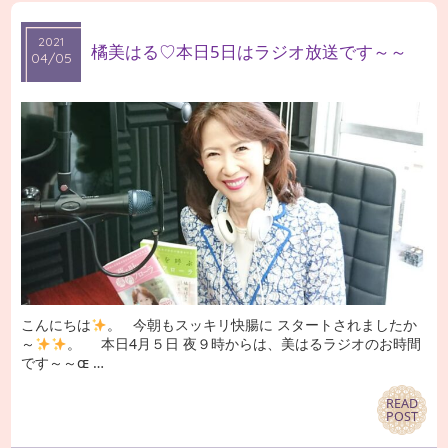
2021
2021
橘美はる♡本日5日はラジオ放送です～～
04/05
04/05
こんにちは
。 今朝もスッキリ快腸に スタートされましたか
～
。 本日4月５日 夜９時からは、美はるラジオのお時間
です～～ɶ …
READ
READ
POST
POST