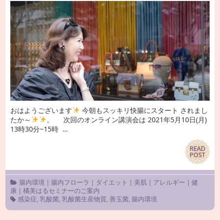
おはようございます
今朝もスッキリ快腸にスタート されまし
たか～
。 次回のオンライン講演会は 2021年5月10日(月)
13時30分~15時 …
READ
READ
POST
POST
腸内環境
|
腸内フローラ
|
ダイエット
|
美肌
|
アレルギー
|
健
康
|
橘美はるセミナーのご案内
感染症
,
乳酸菌
,
乳酸菌生産物質
,
善玉菌
,
腸内環境