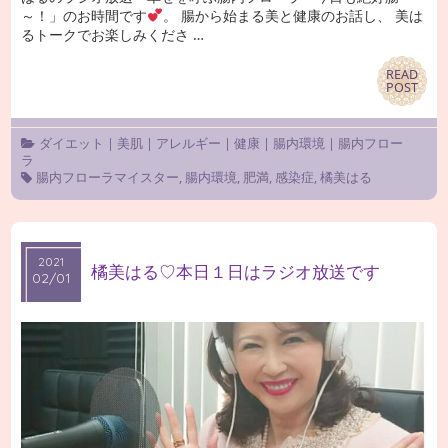
～！」のお時間です
。 腸から始まる美と健康のお話し、 美は
るトークでお楽しみくださ …
READ
READ
POST
POST
ダイエット
|
美肌
|
アレルギー
|
健康
|
腸内環境
|
腸内フロー
ラ
腸内フローラマイスター
,
腸内環境
,
肥満
,
感染症
,
橘美はる
2021
2021
橘美はる♡本日１日はラジオ放送です
02/01
02/01