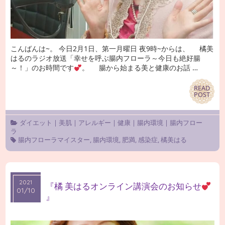
こんばんは~。 今日2月1日、第一月曜日 夜9時~からは、 橘美
はるのラジオ放送「幸せを呼ぶ腸内フローラ～今日も絶好腸
～！」のお時間です
。 腸から始まる美と健康のお話 …
READ
READ
POST
POST
ダイエット
|
美肌
|
アレルギー
|
健康
|
腸内環境
|
腸内フロー
ラ
腸内フローラマイスター
,
腸内環境
,
肥満
,
感染症
,
橘美はる
2021
2021
『橘 美はるオンライン講演会のお知らせ
01/10
01/10
』