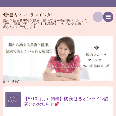
腸から始まる美容と健康、腸内フローラの語りべとして
21年。 健康で美しくいられる秘訣をこのブログを通して
検
皆さんにお伝えします。
索
>
感染症
2021
2021
【5/10（月）開催】橘 美はるオンライン講
04/28
04/28
演会のお知らせ