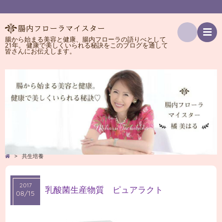
腸から始まる美容と健康、腸内フローラの語りべとして
21年。 健康で美しくいられる秘訣をこのブログを通して
検
皆さんにお伝えします。
索
>
共生培養
2017
2017
乳酸菌生産物質 ピュアラクト
08/15
08/15