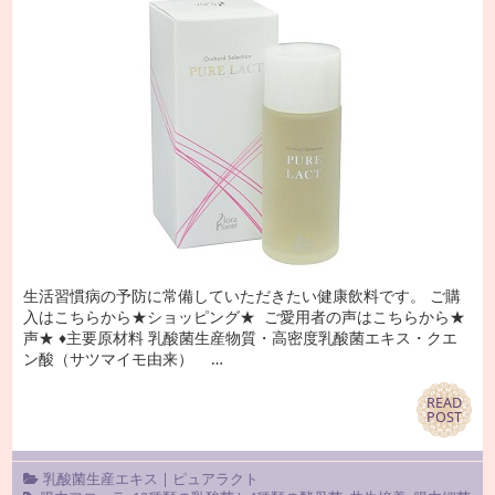
生活習慣病の予防に常備していただきたい健康飲料です。 ご購
入はこちらから★ショッピング★ ご愛用者の声はこちらから★
声★ ♦主要原材料 乳酸菌生産物質・高密度乳酸菌エキス・クエ
ン酸（サツマイモ由来） …
READ
READ
POST
POST
乳酸菌生産エキス
|
ピュアラクト