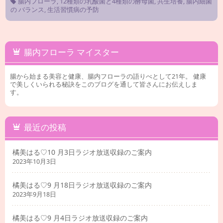
腸内フローラ
,
12種類の乳酸菌と4種類の酵母菌
,
共生培養
,
腸内細菌
の バランス
,
生活習慣病の予防
腸内フローラ マイスター
腸から始まる美容と健康、腸内フローラの語りべとして21年。 健康
で美しくいられる秘訣をこのブログを通して皆さんにお伝えしま
す。
最近の投稿
橘美はる♡10 月3日ラジオ放送収録のご案内
2023年10月3日
橘美はる♡9 月18日ラジオ放送収録のご案内
2023年9月18日
橘美はる♡9 月4日ラジオ放送収録のご案内