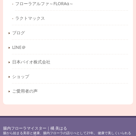
フローラアルファ～FLORAα～
ラクトマックス
ブログ
LINE＠
日本バイオ株式会社
ショップ
ご愛用者の声
腸内フローラマイスター｜橘 美はる
腸から始まる美容と健康、腸内フローラの語りべとして21年。 健康で美しくいられる