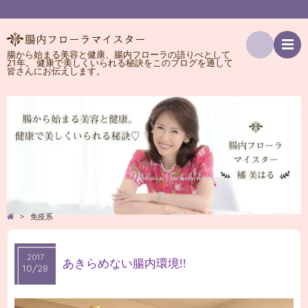
腸から始まる美容と健康、腸内フローラの語りべとして
21年。 健康で美しくいられる秘訣をこのブログを通して
検
皆さんにお伝えします。
索
>
免疫系
2017
2017
あきらめない腸内環境!!
10/28
10/28