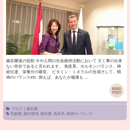
腸在菌達の役割 今や人間の生命維持活動において 欠く事の出来
ない存在であると言われます。 免疫系、ホルモンバランス、神
経伝達、栄養分の吸収、 ビタミン・ミネラルの合成そして、精
神のバランスetc. 例えば、あなたが健康も …
READ
READ
POST
POST
ブログ
|
腸在菌
乳酸菌
,
腸内環境
,
腸在菌
,
免疫系
,
精神のバランス