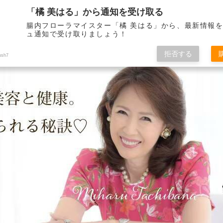
「橘 美はる」から通知を受け取る
腸内フローラマイスター「橘 美はる」から、最新情報
ュ通知で受け取りましょう！
りべとして21年。 健康で美しくいられる秘訣をこのブログを通して皆さんに
拒否する
ush7