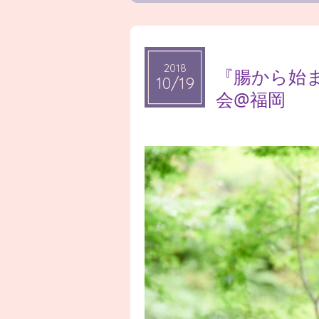
2018
2018
『腸から始
10/19
10/19
会@福岡