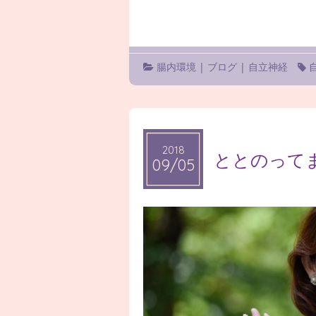
腸内環境
|
ブログ
|
自立神経
2018
2018
ととのって
09/05
09/05