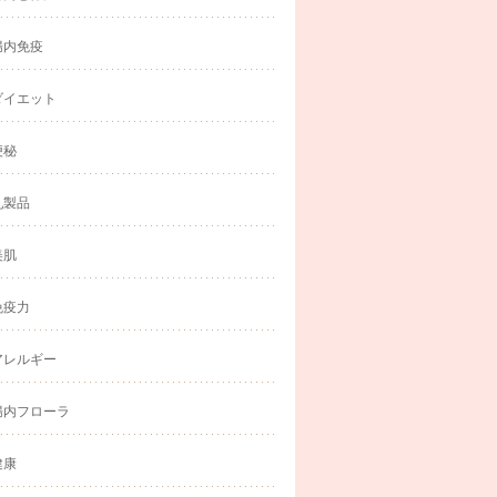
腸内免疫
ダイエット
便秘
乳製品
美肌
免疫力
アレルギー
腸内フローラ
健康