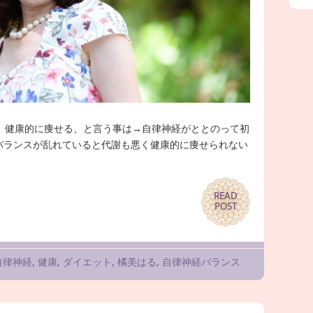
健康的に痩せる、と言う事は→自律神経がととのって初
バランスが乱れていると代謝も悪く健康的に痩せられない
READ
READ
POST
POST
自律神経
,
健康
,
ダイエット
,
橘美はる
,
自律神経バランス