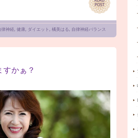
READ
READ
POST
POST
自律神経
,
健康
,
ダイエット
,
橘美はる
,
自律神経バランス
ますかぁ？