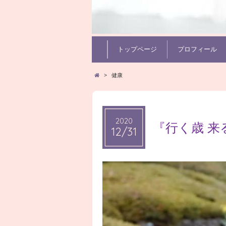
トップページ
プロフィール
>
健康
2020
2020
『行く歳 来
12/31
12/31