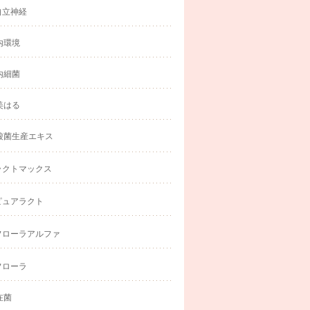
自立神経
内環境
内細菌
美はる
酸菌生産エキス
ラクトマックス
ピュアラクト
フローラアルファ
フローラ
在菌