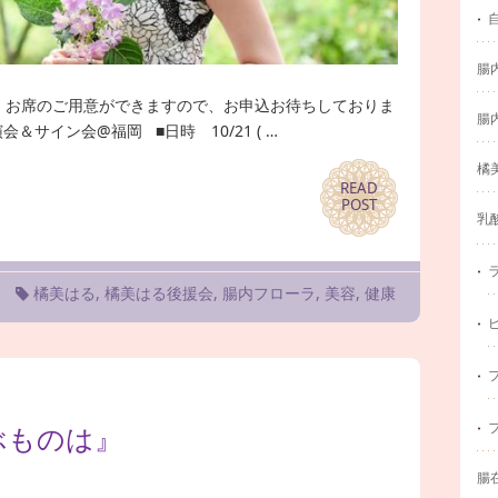
腸
、お席のご用意ができますので、お申込お待ちしておりま
腸
サイン会@福岡 ■日時 10/21 ( …
橘
READ
READ
POST
POST
乳
内
橘美はる
,
橘美はる後援会
,
腸内フローラ
,
美容
,
健康
ぶものは』
腸