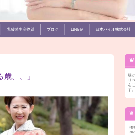
乳酸菌生産物質
ブログ
LINE＠
日本バイオ株式会社
る歳、、』
腸
りべ
を
す
橘
20