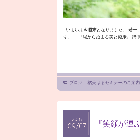
いよいよ今週末となりました。 若干
す。 『腸から始まる美と健康』 講演会＆
ブログ
|
橘美はるセミナーのご案
2018
2018
『笑顔が運
09/07
09/07