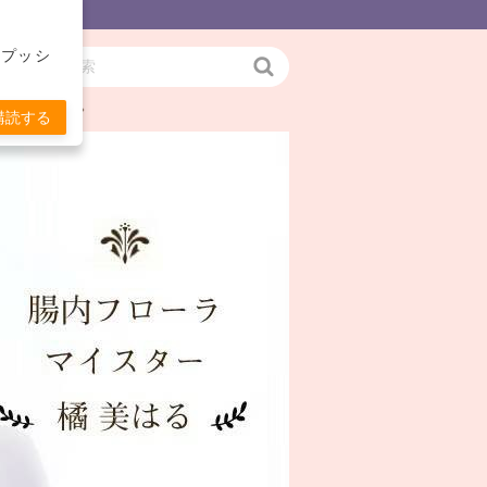
をプッシ
検
お伝えします。
索
購読する