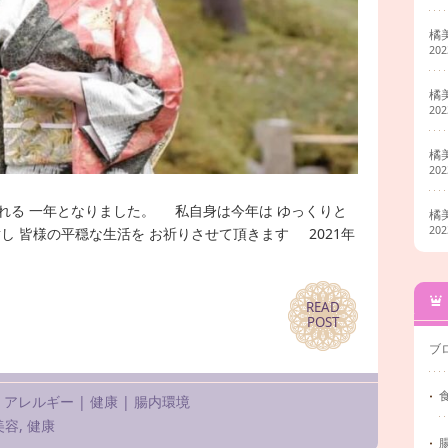
橘
20
橘
20
橘
20
れる 一年となりました。 私自身は今年は ゆっくりと
橘
20
し 皆様の平穏な生活を お祈りさせて頂きます 2021年
READ
READ
POST
POST
ブ
|
アレルギー
|
健康
|
腸内環境
美容
,
健康