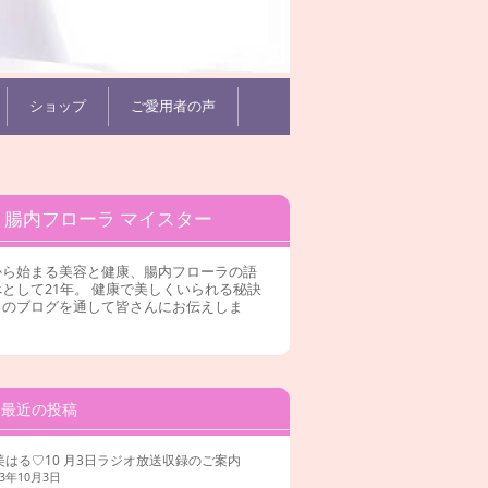
ショップ
ご愛用者の声
腸内フローラ マイスター
から始まる美容と健康、腸内フローラの語
として21年。 健康で美しくいられる秘訣
このブログを通して皆さんにお伝えしま
。
最近の投稿
美はる♡10 月3日ラジオ放送収録のご案内
23年10月3日