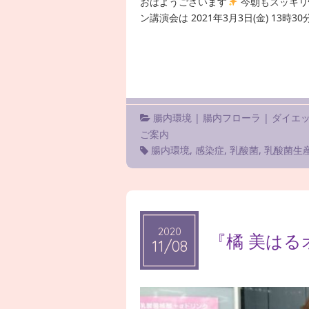
おはようございます
今朝もスッキリ
ン講演会は 2021年3月3日(金) 13時30
腸内環境
|
腸内フローラ
|
ダイエ
ご案内
腸内環境
,
感染症
,
乳酸菌
,
乳酸菌生
2020
2020
『橘 美は
11/08
11/08