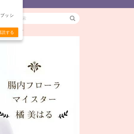
をプッシ
検
お伝えします。
索
購読する