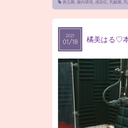
善玉菌
,
腸内環境
,
感染症
,
乳酸菌
,
乳
2021
2021
橘美はる♡
01/18
01/18