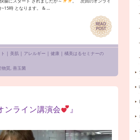
快腸にスタート されましたか～
。 次回のオンライ
分~15時 となります。 & …
READ
READ
POST
POST
ット
|
美肌
|
アレルギー
|
健康
|
橘美はるセミナーの
産物質
,
善玉菌
るオンライン講演会
』