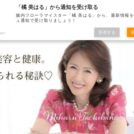
「橘 美はる」から通知を受け取る
腸内フローラマイスター「橘 美はる」から、最新情報
ュ通知で受け取りましょう！
りべとして21年。 健康で美しくいられる秘訣をこのブログを通して皆さんに
拒否する
ush7