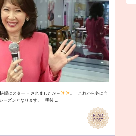
快腸にスタート されましたか～
。 これから冬に向
シーズンとなります。 明後 …
READ
READ
POST
POST