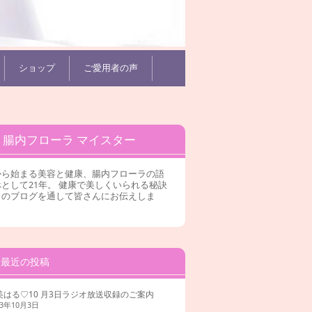
ショップ
ご愛用者の声
腸内フローラ マイスター
から始まる美容と健康、腸内フローラの語
として21年。 健康で美しくいられる秘訣
このブログを通して皆さんにお伝えしま
。
最近の投稿
美はる♡10 月3日ラジオ放送収録のご案内
23年10月3日