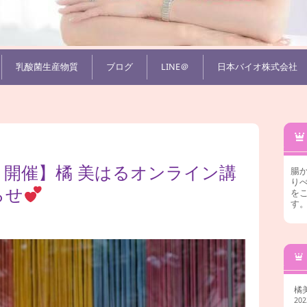
乳酸菌生産物質
ブログ
LINE＠
日本バイオ株式会社
月）開催】橘 美はるオンライン講
腸
りべ
らせ
を
す
橘
20