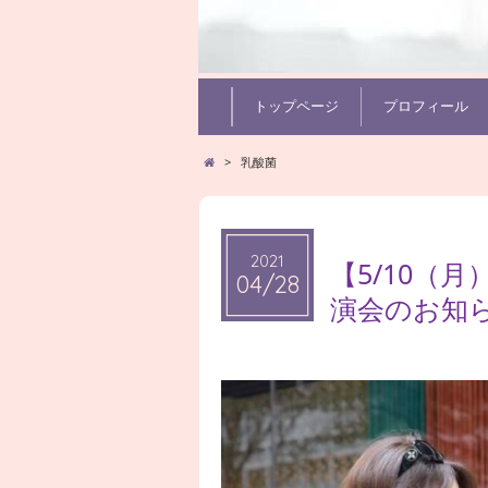
トップページ
プロフィール
>
乳酸菌
2021
2021
【5/10（
04/28
04/28
演会のお知