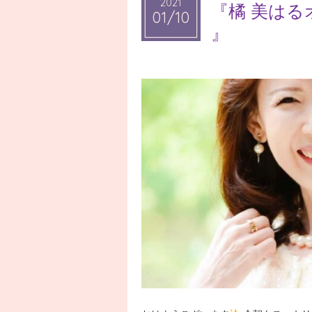
2021
2021
『橘 美は
01/10
01/10
』