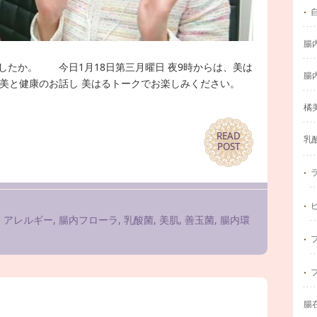
腸
したか。 今日1月18日第三月曜日 夜9時からは、美は
腸
美と健康のお話し 美はるトークでお楽しみください。
橘
READ
READ
乳
POST
POST
,
アレルギー
,
腸内フローラ
,
乳酸菌
,
美肌
,
善玉菌
,
腸内環
腸