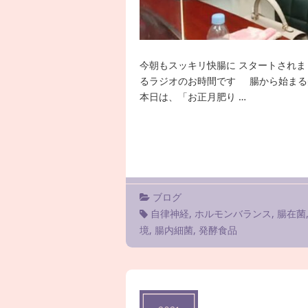
今朝もスッキリ快腸に スタートされま
るラジオのお時間です 腸から始まる
本日は、「お正月肥り …
ブログ
自律神経
,
ホルモンバランス
,
腸在菌
境
,
腸内細菌
,
発酵食品