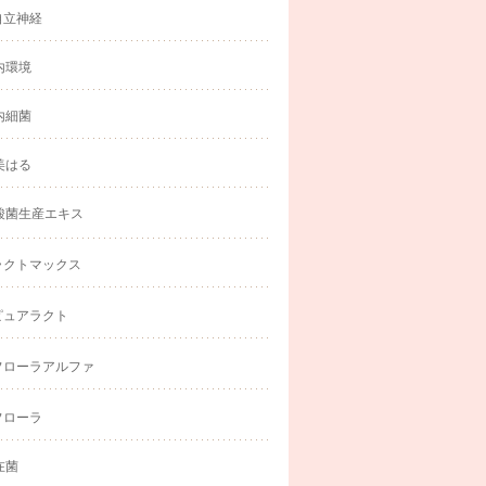
自立神経
内環境
内細菌
美はる
酸菌生産エキス
ラクトマックス
ピュアラクト
フローラアルファ
フローラ
在菌