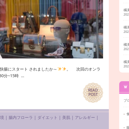
橘
20
橘
20
橘
20
橘
20
快腸にスタート されましたか～
。 次回のオンラ
30分~15時 …
READ
READ
POST
POST
ブ
環境
|
腸内フローラ
|
ダイエット
|
美肌
|
アレルギー
|