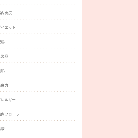
腸内免疫
ダイエット
便秘
乳製品
美肌
免疫力
アレルギー
腸内フローラ
健康