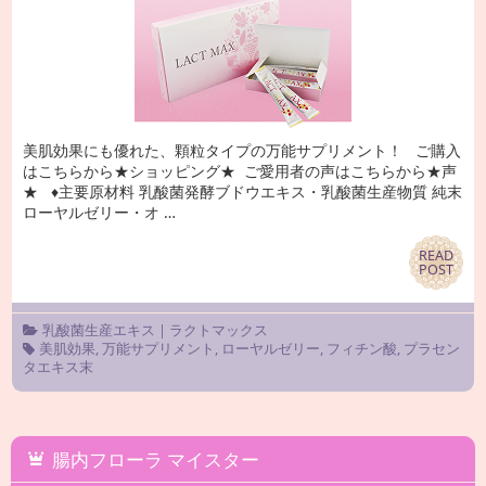
美肌効果にも優れた、顆粒タイプの万能サプリメント！ ご購入
はこちらから★ショッピング★ ご愛用者の声はこちらから★声
★ ♦主要原材料 乳酸菌発酵ブドウエキス・乳酸菌生産物質 純末
ローヤルゼリー・オ …
READ
READ
POST
POST
乳酸菌生産エキス
|
ラクトマックス
美肌効果
,
万能サプリメント
,
ローヤルゼリー
,
フィチン酸
,
プラセン
タエキス末
腸内フローラ マイスター