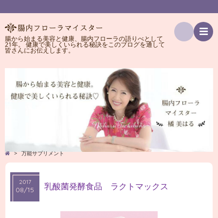
腸から始まる美容と健康、腸内フローラの語りべとして
21年。 健康で美しくいられる秘訣をこのブログを通して
検
皆さんにお伝えします。
索
>
万能サプリメント
2017
2017
乳酸菌発酵食品 ラクトマックス
08/15
08/15