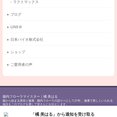
ラクトマックス
ブログ
LINE＠
日本バイオ株式会社
ショップ
ご愛用者の声
腸内フローラマイスター｜橘 美はる
腸から始まる美容と健康、腸内フローラの語りべとして21年。 健康で美しくいられる
秘訣をこのブログを通して皆さんにお伝えします。
Copyright © 2017-2023
腸内フローラマイスター｜橘 美はる
All Rights Reserved.
「橘 美はる」から通知を受け取る