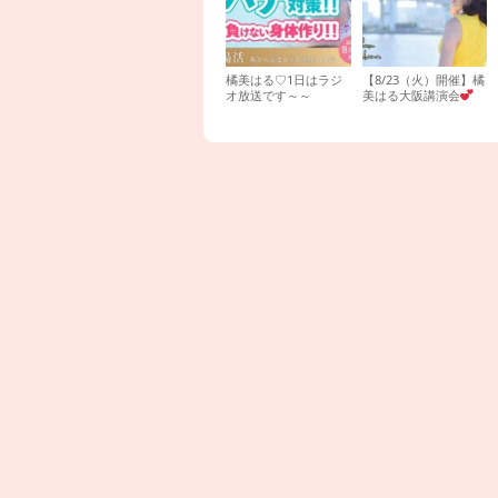
橘美はる♡1日はラジ
【8/23（火）開催】橘
オ放送です～～
美はる大阪講演会