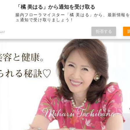
「橘 美はる」から通知を受け取る
腸内フローラマイスター「橘 美はる」から、最新情報
ュ通知で受け取りましょう！
りべとして21年。 健康で美しくいられる秘訣をこのブログを通して皆さんに
拒否する
ush7