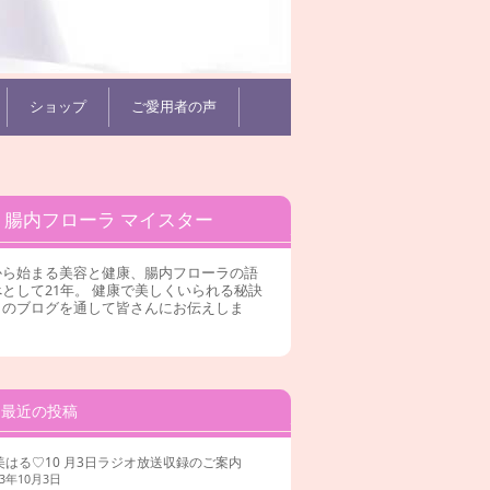
ショップ
ご愛用者の声
腸内フローラ マイスター
から始まる美容と健康、腸内フローラの語
として21年。 健康で美しくいられる秘訣
このブログを通して皆さんにお伝えしま
。
最近の投稿
美はる♡10 月3日ラジオ放送収録のご案内
23年10月3日