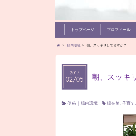
トップページ
プロフィール
>
腸内環境
>
朝、スッキリしてますか？
2017
朝、スッキ
02/05
便秘
|
腸内環境
腸在菌
,
子育て