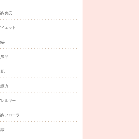
腸内免疫
ダイエット
便秘
乳製品
美肌
免疫力
アレルギー
腸内フローラ
健康