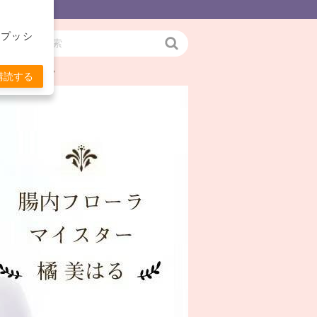
をプッシ
検
お伝えします。
索
購読する