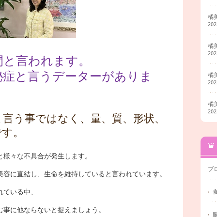
橘
20
橘
20
間と言われます。
秘症と言うデーターがありま
橘
20
橘
20
と言う事ではなく、量、質、形状、
です。
と様々な不具合が発生します。
ブ
美容に直結し、生命を維持していると言われています。
れている中、
む事に他ならないと捉えましょう。