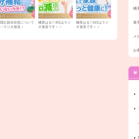
橘
食
隠れ脱水症状について
橘美はる♡4日はラジ
橘美はる♡6日はラジ
～ラジオ放送～
オ放送です～～
オ放送です～～
メ
お