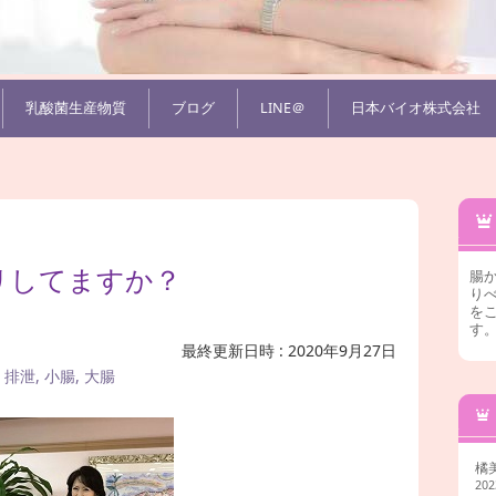
乳酸菌生産物質
ブログ
LINE＠
日本バイオ株式会社
リしてますか？
腸
りべ
を
す
最終更新日時 : 2020年9月27日
,
排泄
,
小腸
,
大腸
橘
20