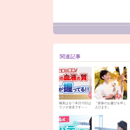
関連記事
橘美はる♡本日15日は
『新春のお慶びを申し
ラジオ放送です～～
上げます』