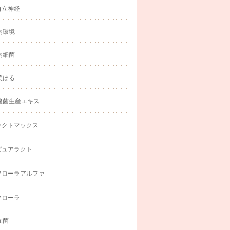
自立神経
内環境
内細菌
美はる
酸菌生産エキス
ラクトマックス
ピュアラクト
フローラアルファ
フローラ
在菌