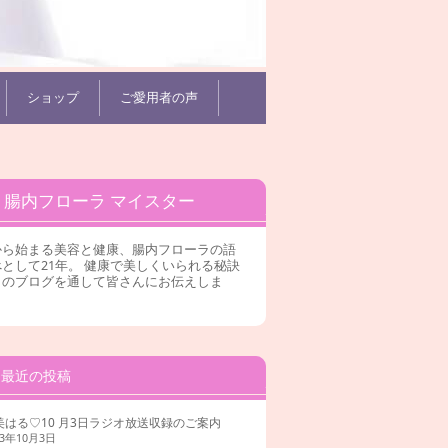
ショップ
ご愛用者の声
腸内フローラ マイスター
から始まる美容と健康、腸内フローラの語
として21年。 健康で美しくいられる秘訣
このブログを通して皆さんにお伝えしま
。
最近の投稿
美はる♡10 月3日ラジオ放送収録のご案内
23年10月3日