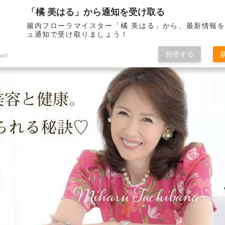
「橘 美はる」から通知を受け取る
腸内フローラマイスター「橘 美はる」から、最新情報
ュ通知で受け取りましょう！
りべとして21年。 健康で美しくいられる秘訣をこのブログを通して皆さんに
拒否する
ush7