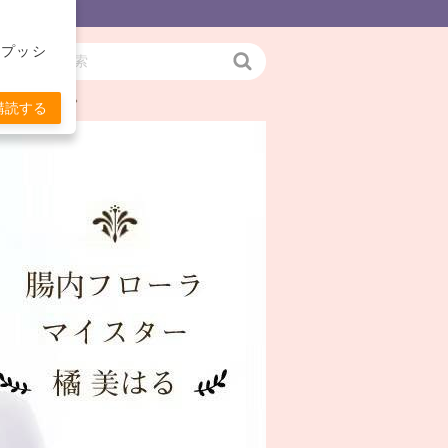
をプッシ
検
お伝えします。
索
購読する