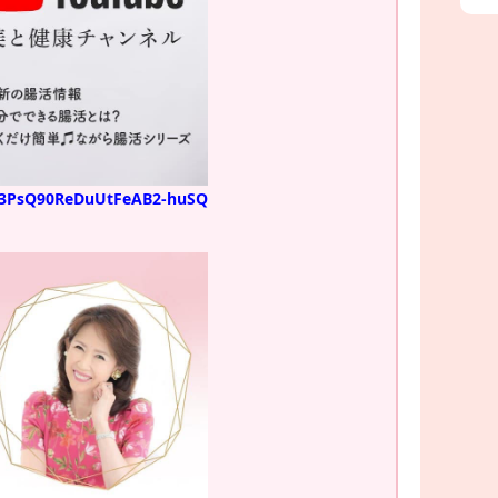
UC3PsQ90ReDuUtFeAB2-huSQ