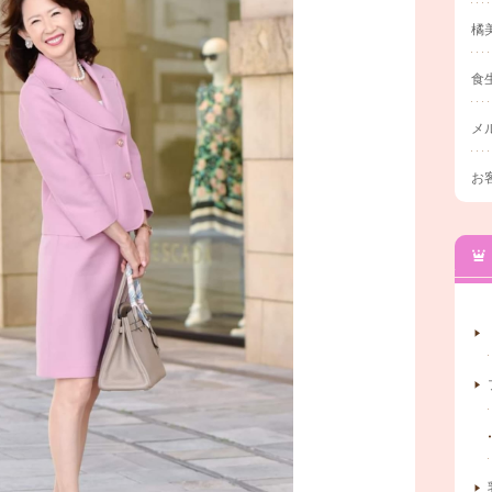
橘
食
メ
お