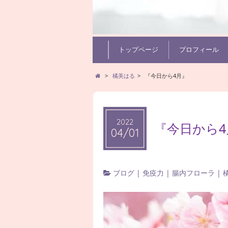
トップページ
プロフィール
>
橘美はる
>
『今日から4月』
2022
『今日から4
04/01
ブログ
|
免疫力
|
腸内フローラ
|