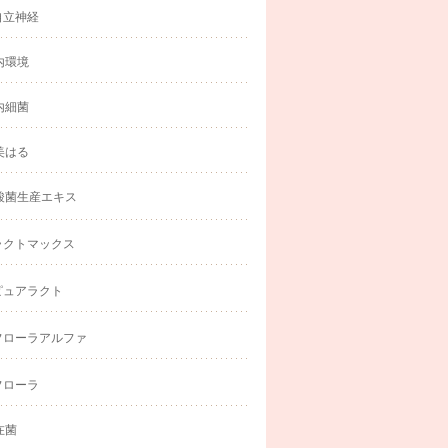
自立神経
内環境
内細菌
美はる
酸菌生産エキス
ラクトマックス
ピュアラクト
フローラアルファ
フローラ
在菌