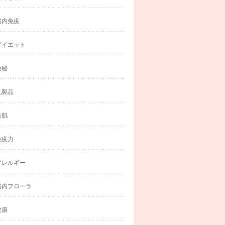
腸内免疫
ダイエット
便秘
乳製品
美肌
免疫力
アレルギー
腸内フローラ
健康