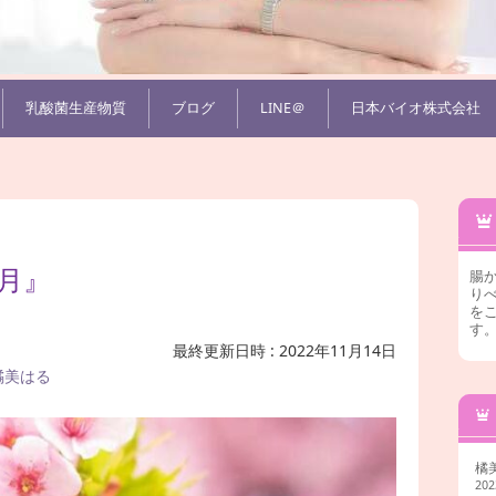
乳酸菌生産物質
ブログ
LINE＠
日本バイオ株式会社
月』
腸
りべ
を
す
最終更新日時 : 2022年11月14日
橘美はる
橘
20