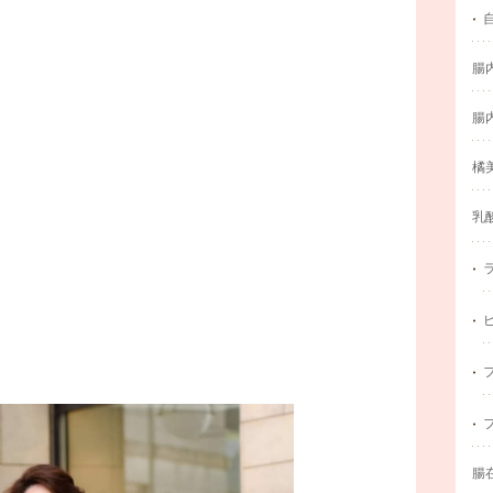
腸
腸
橘
乳
腸