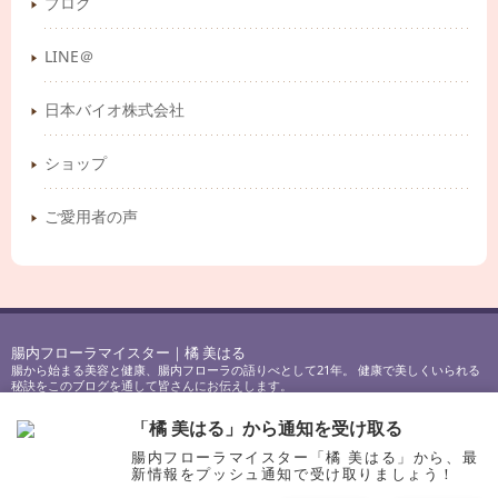
ブログ
LINE＠
日本バイオ株式会社
ショップ
ご愛用者の声
腸内フローラマイスター｜橘 美はる
腸から始まる美容と健康、腸内フローラの語りべとして21年。 健康で美しくいられる
秘訣をこのブログを通して皆さんにお伝えします。
Copyright © 2017-2023
腸内フローラマイスター｜橘 美はる
All Rights Reserved.
「橘 美はる」から通知を受け取る
腸内フローラマイスター「橘 美はる」から、最
新情報をプッシュ通知で受け取りましょう！
PAGE TOP