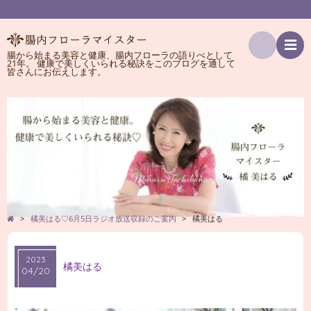
腸から始まる美容と健康、腸内フローラの語りべとして
21年。 健康で美しくいられる秘訣をこのブログを通して
検
皆さんにお伝えします。
索
>
橘美はる♡6月5日ラジオ放送収録のご案内
>
橘美はる
2023
橘美はる
04/20