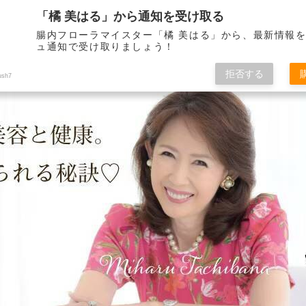
「橘 美はる」から通知を受け取る
腸内フローラマイスター「橘 美はる」から、最新情報
ュ通知で受け取りましょう！
りべとして21年。 健康で美しくいられる秘訣をこのブログを通して皆さんに
拒否する
ush7