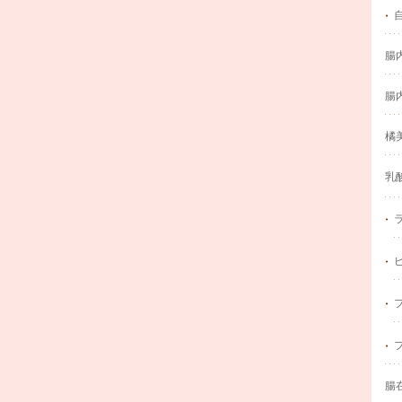
腸
腸
橘
乳
腸