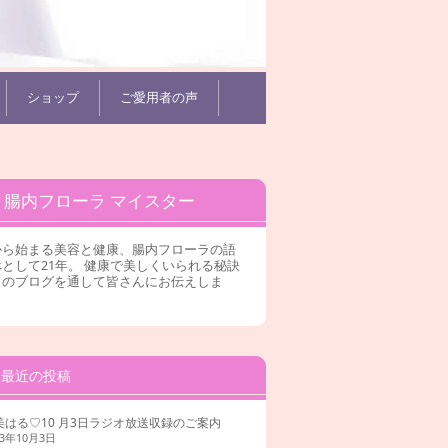
ショップ
ご愛用者の声
腸内フローラ マイスター
から始まる美容と健康、腸内フローラの語
として21年。 健康で美しくいられる秘訣
このブログを通して皆さんにお伝えしま
。
最近の投稿
美はる♡10 月3日ラジオ放送収録のご案内
23年10月3日