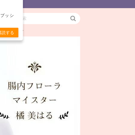
をプッシ
検
お伝えします。
索
購読する