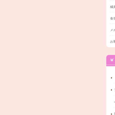
橘
食
メ
お