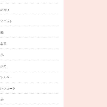
腸内免疫
ダイエット
便秘
乳製品
美肌
免疫力
アレルギー
腸内フローラ
健康