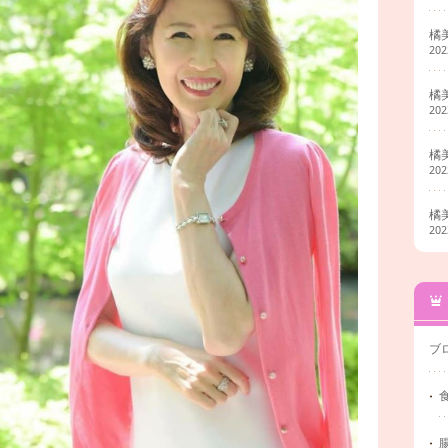
橘
20
橘
20
橘
20
橘
20
ブ