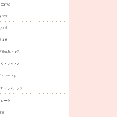
自立神経
内環境
内細菌
美はる
酸菌生産エキス
ラクトマックス
ピュアラクト
フローラアルファ
フローラ
在菌