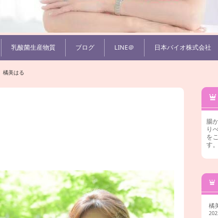
乳酸菌生産物質
ブログ
LINE＠
日本バイオ株式会社
橘美はる
腸
りべ
を
す
橘
20