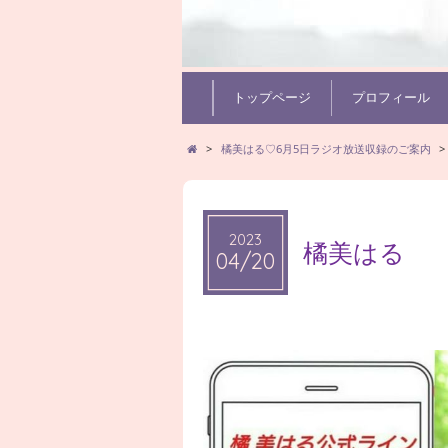
トップページ
プロフィール
>
橘美はる♡6月5日ラジオ放送収録のご案内
>
2023
橘美はる
04/20