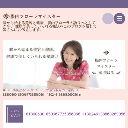
腸から始まる美容と健康、腸内フローラの語りべとして
21年。 健康で美しくいられる秘訣をこのブログを通して
検
皆さんにお伝えします。
索
>
橘美はる♡6月19日ラジオ放送収録のご案内
>
81800690_850967735356066_1130246138868269056_n
2023
81800690_850967735356066_1130246138868269056_
07/07