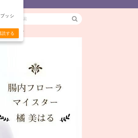
をプッシ
検
お伝えします。
索
購読する