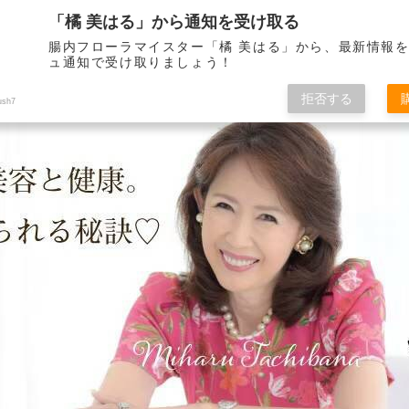
「橘 美はる」から通知を受け取る
腸内フローラマイスター「橘 美はる」から、最新情報
ュ通知で受け取りましょう！
りべとして21年。 健康で美しくいられる秘訣をこのブログを通して皆さんに
拒否する
ush7