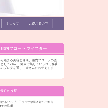
ショップ
ご愛用者の声
腸内フローラ マイスター
から始まる美容と健康、腸内フローラの語
として21年。 健康で美しくいられる秘訣
このブログを通して皆さんにお伝えしま
。
最近の投稿
美はる♡10 月3日ラジオ放送収録のご案内
23年10月3日