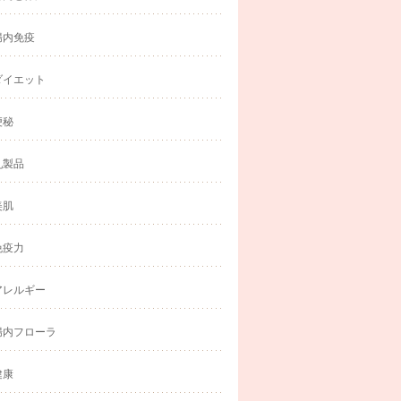
腸内免疫
ダイエット
便秘
乳製品
美肌
免疫力
アレルギー
腸内フローラ
健康