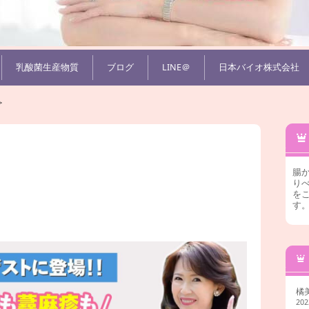
乳酸菌生産物質
ブログ
LINE＠
日本バイオ株式会社
>
腸
りべ
を
す
橘
20