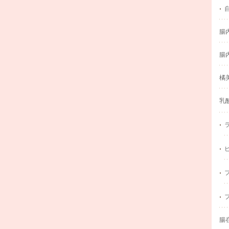
腸
腸
橘
乳
腸