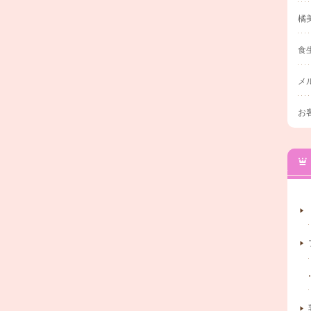
橘
食
メ
お