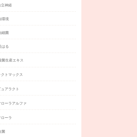
自立神経
内環境
内細菌
美はる
酸菌生産エキス
ラクトマックス
ピュアラクト
フローラアルファ
フローラ
在菌