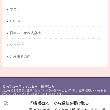
ブログ
LINE＠
日本バイオ株式会社
ショップ
ご愛用者の声
腸内フローラマイスター｜橘 美はる
腸から始まる美容と健康、腸内フローラの語りべとして21年。 健康で美しくいられる
秘訣をこのブログを通して皆さんにお伝えします。
Copyright © 2017-2023
腸内フローラマイスター｜橘 美はる
All Rights Reserved.
「橘 美はる」から通知を受け取る
腸内フローラマイスター「橘 美はる」から、最