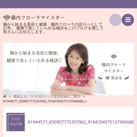
腸から始まる美容と健康、腸内フローラの語りべとして
21年。 健康で美しくいられる秘訣をこのブログを通して
検
皆さんにお伝えします。
索
>
橘美はる♡10 月3日ラジオ放送収録のご案内
>
81944577_850957775357062_9184704575137906688_n
2023
81944577_850957775357062_9184704575137906688_
09/08