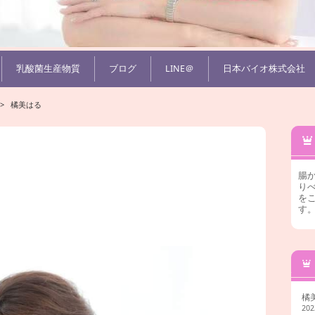
乳酸菌生産物質
ブログ
LINE＠
日本バイオ株式会社
>
橘美はる
腸
りべ
を
す
橘
20