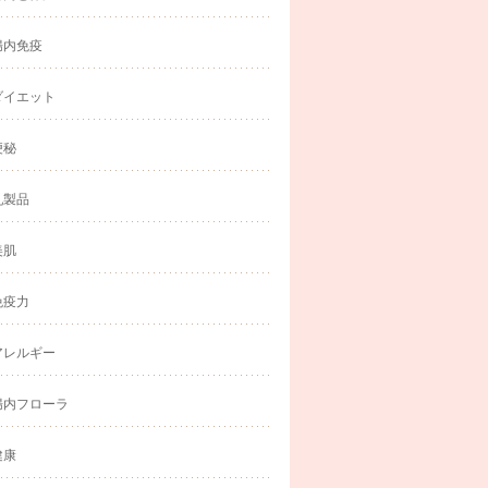
腸内免疫
ダイエット
便秘
乳製品
美肌
免疫力
アレルギー
腸内フローラ
健康