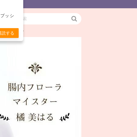
をプッシ
検
お伝えします。
索
購読する