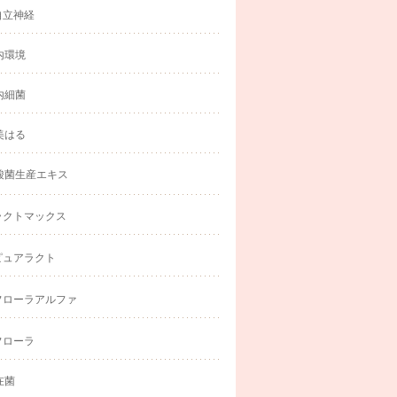
自立神経
内環境
内細菌
美はる
酸菌生産エキス
ラクトマックス
ピュアラクト
フローラアルファ
フローラ
在菌