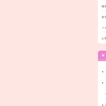
橘
食
メ
お