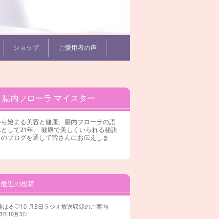
ショップ
ご愛用者の声
腸内フローラ マイスター
から始まる美容と健康、腸内フローラの語
として21年。 健康で美しくいられる秘訣
このブログを通して皆さんにお伝えしま
。
最近の投稿
美はる♡10 月3日ラジオ放送収録のご案内
23年10月3日