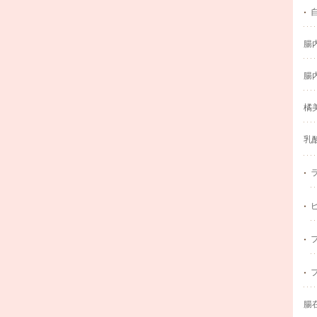
腸
腸
橘
乳
腸