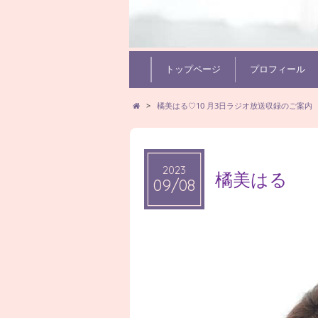
トップページ
プロフィール
>
橘美はる♡10 月3日ラジオ放送収録のご案内
2023
橘美はる
09/08