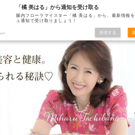
「橘 美はる」から通知を受け取る
腸内フローラマイスター「橘 美はる」から、最新情報
ュ通知で受け取りましょう！
りべとして21年。 健康で美しくいられる秘訣をこのブログを通して皆さんに
拒否する
ush7