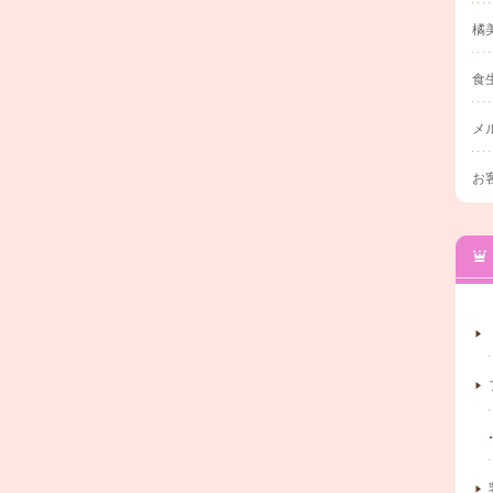
橘
食
メ
お