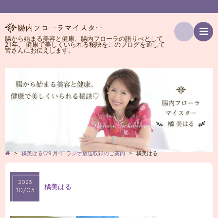
腸から始まる美容と健康、腸内フローラの語りべとして
21年。 健康で美しくいられる秘訣をこのブログを通して
検
皆さんにお伝えします。
索
>
橘美はる♡9 月4日ラジオ放送収録のご案内
>
橘美はる
2023
橘美はる
10/03