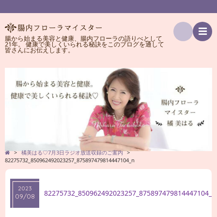
腸から始まる美容と健康、腸内フローラの語りべとして
21年。 健康で美しくいられる秘訣をこのブログを通して
検
皆さんにお伝えします。
索
>
橘美はる♡7月3日ラジオ放送収録のご案内
>
82275732_850962492023257_875897479814447104_n
2023
82275732_850962492023257_875897479814447104_n
09/08