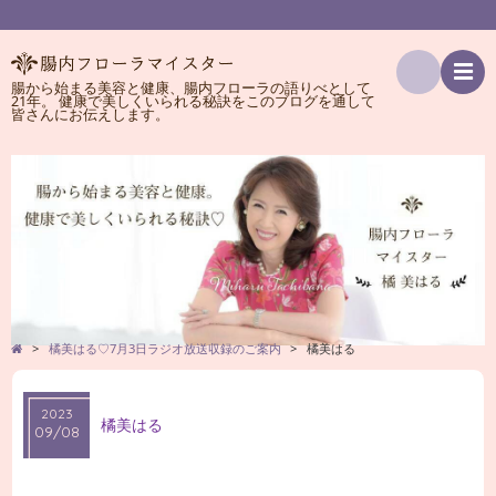
腸から始まる美容と健康、腸内フローラの語りべとして
21年。 健康で美しくいられる秘訣をこのブログを通して
検
皆さんにお伝えします。
索
>
橘美はる♡7月3日ラジオ放送収録のご案内
>
橘美はる
2023
橘美はる
09/08