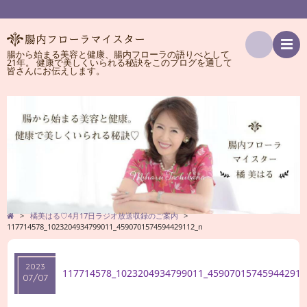
腸から始まる美容と健康、腸内フローラの語りべとして
21年。 健康で美しくいられる秘訣をこのブログを通して
検
皆さんにお伝えします。
索
>
橘美はる♡4月17日ラジオ放送収録のご案内
>
117714578_1023204934799011_4590701574594429112_n
2023
117714578_1023204934799011_459070157459442911
07/07