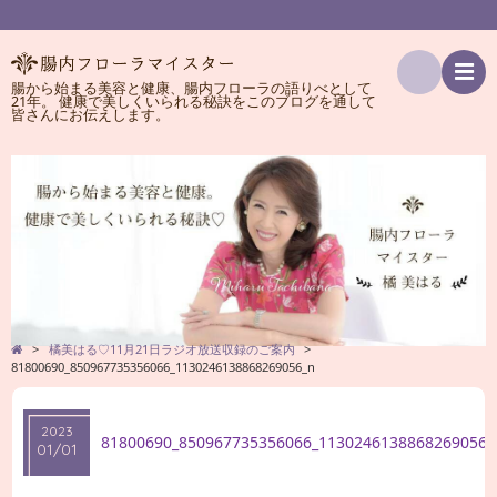
腸から始まる美容と健康、腸内フローラの語りべとして
21年。 健康で美しくいられる秘訣をこのブログを通して
検
皆さんにお伝えします。
索
>
橘美はる♡11月21日ラジオ放送収録のご案内
>
81800690_850967735356066_1130246138868269056_n
2023
81800690_850967735356066_1130246138868269056_
01/01