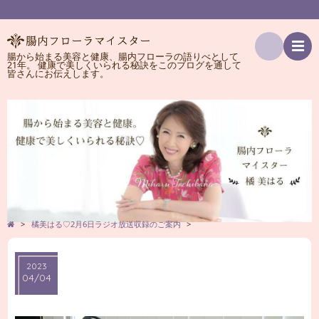
腸から始まる美容と健康、腸内フローラの語りべとして
21年。 健康で美しくいられる秘訣をこのブログを通して
検
皆さんにお伝えします。
索
>
橘美はる♡2月6日ラジオ放送収録のご案内
>
2023
04/04