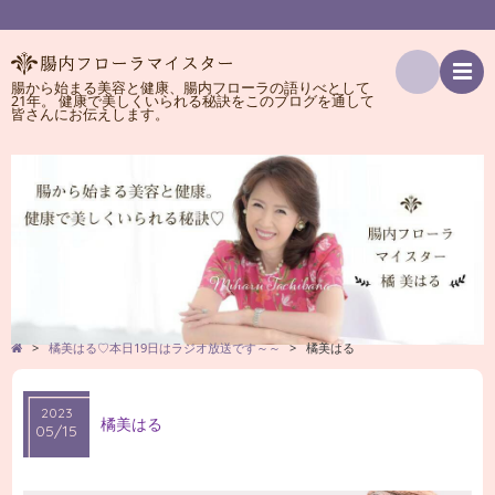
腸から始まる美容と健康、腸内フローラの語りべとして
21年。 健康で美しくいられる秘訣をこのブログを通して
検
皆さんにお伝えします。
索
>
橘美はる♡本日19日はラジオ放送です～～
>
橘美はる
2023
橘美はる
05/15