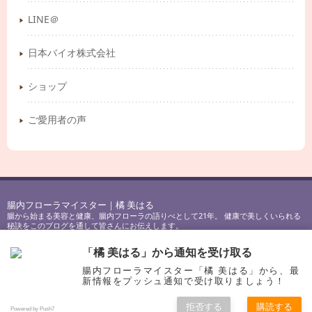
LINE＠
日本バイオ株式会社
ショップ
ご愛用者の声
腸内フローラマイスター｜橘 美はる
腸から始まる美容と健康、腸内フローラの語りべとして21年。 健康で美しくいられる
秘訣をこのブログを通して皆さんにお伝えします。
Copyright © 2017-2023
腸内フローラマイスター｜橘 美はる
All Rights Reserved.
「橘 美はる」から通知を受け取る
腸内フローラマイスター「橘 美はる」から、最
新情報をプッシュ通知で受け取りましょう！
PAGE TOP
拒否する
購読する
Powered by Push7