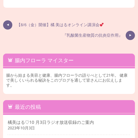
【8/6（金）開催】橘 美はるオンライン講演会
『乳酸菌生産物質の抗炎症作用』
腸内フローラ マイスター
腸から始まる美容と健康、腸内フローラの語りべとして21年。 健康
で美しくいられる秘訣をこのブログを通して皆さんにお伝えしま
す。
最近の投稿
橘美はる♡10 月3日ラジオ放送収録のご案内
2023年10月3日