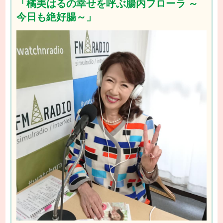
「橘美はるの幸せを呼ぶ腸内フローラ ～
今日も絶好腸～」