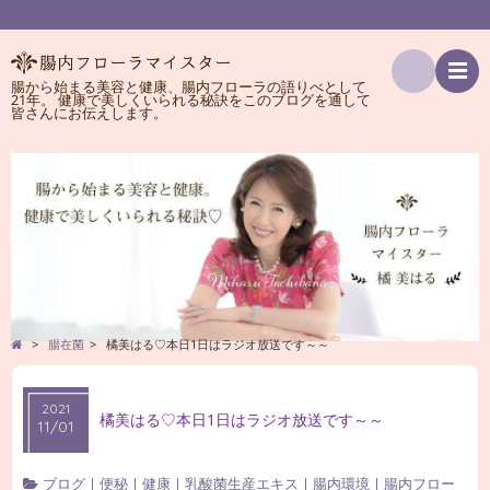
腸から始まる美容と健康、腸内フローラの語りべとして
21年。 健康で美しくいられる秘訣をこのブログを通して
検
皆さんにお伝えします。
索
>
腸在菌
>
橘美はる♡本日1日はラジオ放送です～～
2021
橘美はる♡本日1日はラジオ放送です～～
11/01
ブログ
|
便秘
|
健康
|
乳酸菌生産エキス
|
腸内環境
|
腸内フロー