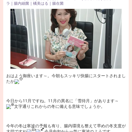
ラ
|
腸内細菌
|
橘美はる
|
腸在菌
おはよう御座います～。今朝もスッキリ快腸にスタートされまし
たか
今日から11月ですね。11月の異名に「雪待月」があります～
文字通りこれからの冬に備える意味でしょうか。
今年の冬は寒波の予報も有り、腸内環境も整えて早めの冬支度が
大切ですね
今月中旬から一気に寒波のようです。