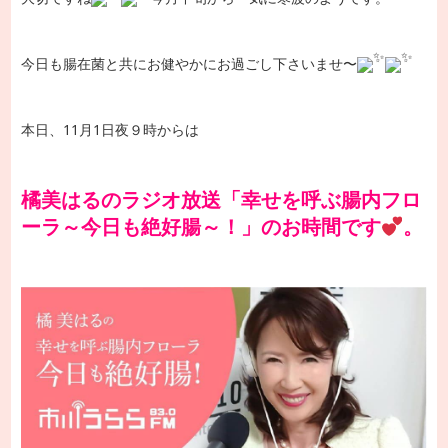
今日も腸在菌と共にお健やかにお過ごし下さいませ〜
本日、11月1日夜９時からは
橘美はるのラジオ放送「幸せを呼ぶ腸内フロ
ーラ～今日も絶好腸～！」のお時間です
。