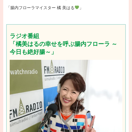
「腸内フローラマイスター 橘 美はる
」
ラジオ番組
「橘美はるの幸せを呼ぶ腸内フローラ ～
今日も絶好腸～」