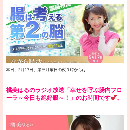
本日、5月17日、第三月曜日の夜９時からは
橘美はるのラジオ放送「幸せを呼ぶ腸内フロ
ーラ～今日も絶好腸～！」のお時間です
。