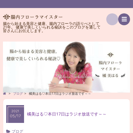
腸から始まる美容と健康、腸内フローラの語りべとして
21年。 健康で美しくいられる秘訣をこのブログを通して
検
皆さんにお伝えします。
索
>
ブログ
>
橘美はる♡本日17日はラジオ放送です～～
2021
橘美はる♡本日17日はラジオ放送です～～
05/17
ブログ