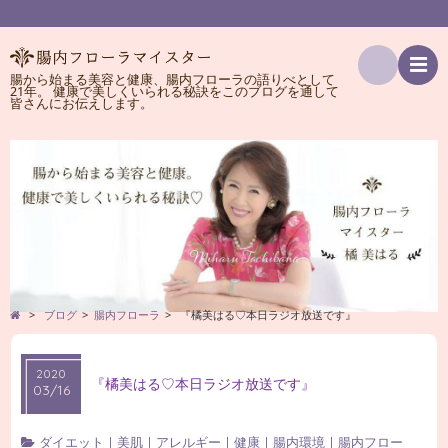
腸から始まる美容と健康、腸内フローラの語りべとして
21年。 健康で美しくいられる秘訣をこのブログを通して
検
皆さんにお伝えします。
索
>
ブログ
>
腸内フローラ
>
『橘美はる♡本日ラジオ放送です』
2020
『橘美はる♡本日ラジオ放送です』
03/16
ダイエット
|
美肌
|
アレルギー
|
健康
|
腸内環境
|
腸内フロー