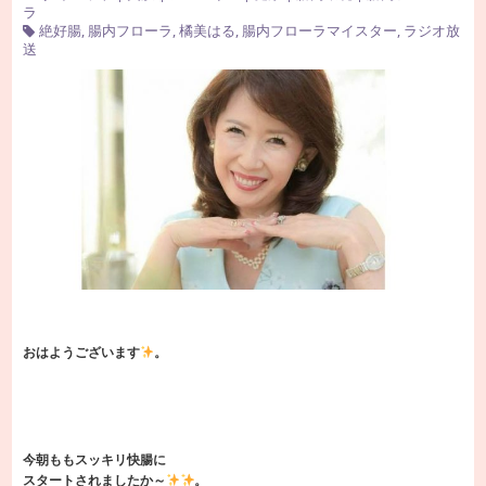
ラ
絶好腸
,
腸内フローラ
,
橘美はる
,
腸内フローラマイスター
,
ラジオ放
送
おはようございます
。
今朝ももスッキリ快腸に
スタートされましたか～
。