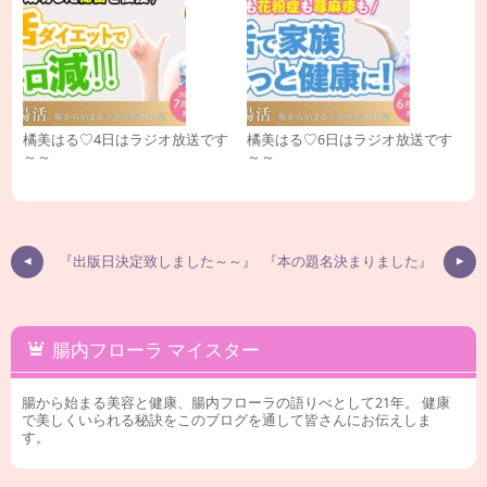
橘美はる♡4日はラジオ放送です
橘美はる♡6日はラジオ放送です
～～
～～
『出版日決定致しました～～』
『本の題名決まりました』
腸内フローラ マイスター
腸から始まる美容と健康、腸内フローラの語りべとして21年。 健康
で美しくいられる秘訣をこのブログを通して皆さんにお伝えしま
す。