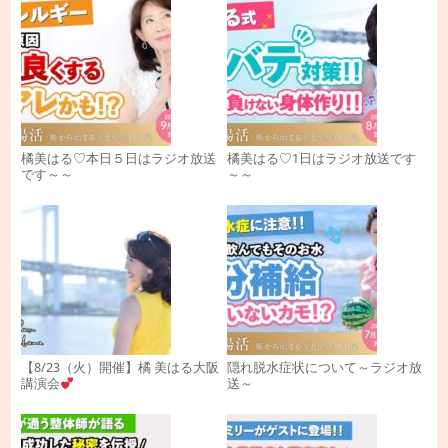
橘美はる♡本日５日はラジオ放送
橘美はる♡1日はラジオ放送です
です～～
～～
【8/23（火）開催】橘 美はる大阪
隠れ脱水症状について～ラジオ放
講演会
送～