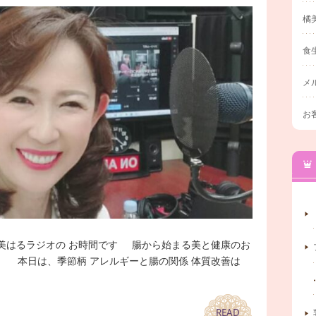
橘
食
メ
お
らは美はるラジオの お時間です 腸から始まる美と健康のお
い 本日は、季節柄 アレルギーと腸の関係 体質改善は
READ
READ