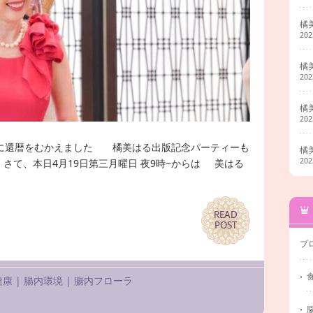
橘
20
橘
20
橘
20
遂に還暦をむかえました 橘美はる出版記念パーティーも
橘
20
て、本日4月19日第三月曜日 夜9時~からは 美はる
READ
READ
POST
POST
ブ
健康
|
腸内環境
|
腸内フローラ