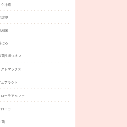
自立神経
内環境
内細菌
美はる
酸菌生産エキス
ラクトマックス
ピュアラクト
フローラアルファ
フローラ
在菌