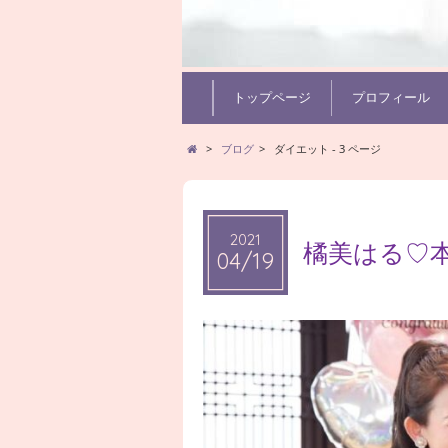
トップページ
プロフィール
>
ブログ
>
ダイエット - 3 ページ
2021
2021
橘美はる♡
04/19
04/19