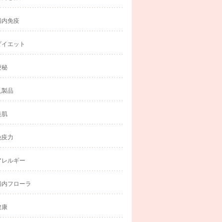
腸内免疫
ダイエット
便秘
乳製品
美肌
免疫力
アレルギー
腸内フローラ
健康