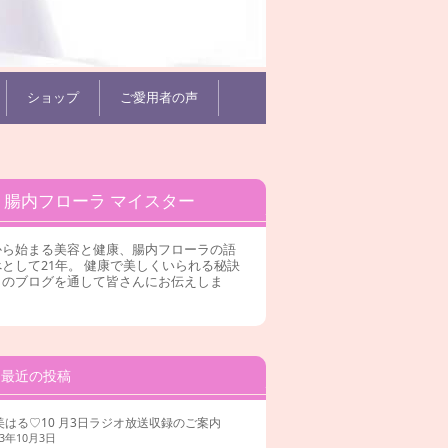
ショップ
ご愛用者の声
腸内フローラ マイスター
から始まる美容と健康、腸内フローラの語
として21年。 健康で美しくいられる秘訣
このブログを通して皆さんにお伝えしま
。
最近の投稿
美はる♡10 月3日ラジオ放送収録のご案内
23年10月3日