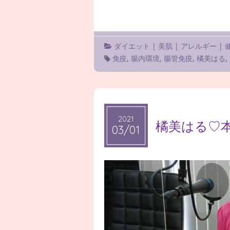
ダイエット
|
美肌
|
アレルギー
|
免疫
,
腸内環境
,
腸管免疫
,
橘美はる
,
2021
2021
橘美はる♡
03/01
03/01