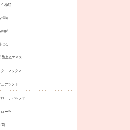
自立神経
内環境
内細菌
美はる
酸菌生産エキス
ラクトマックス
ピュアラクト
フローラアルファ
フローラ
在菌