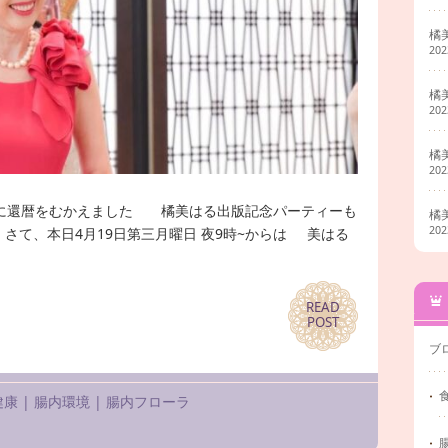
橘
20
橘
20
橘
20
遂に還暦をむかえました 橘美はる出版記念パーティーも
橘
20
て、本日4月19日第三月曜日 夜9時~からは 美はる
READ
READ
POST
POST
ブ
健康
|
腸内環境
|
腸内フローラ