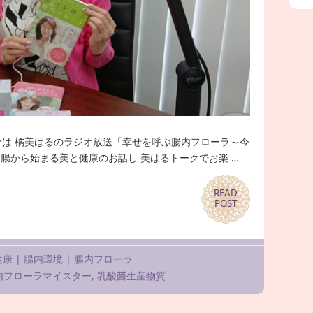
0分は 橘美はるのラジオ放送「幸せを呼ぶ腸内フローラ～今
腸から始まる美と健康のお話し 美はるトークでお楽 …
READ
READ
POST
POST
健康
|
腸内環境
|
腸内フローラ
内フローラマイスター
,
乳酸菌生産物質