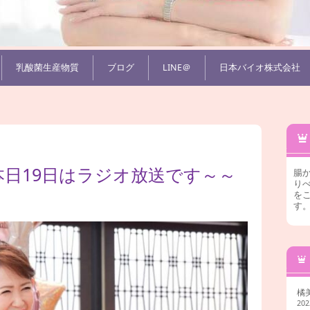
乳酸菌生産物質
ブログ
LINE＠
日本バイオ株式会社
本日19日はラジオ放送です～～
腸
りべ
を
す
橘
20