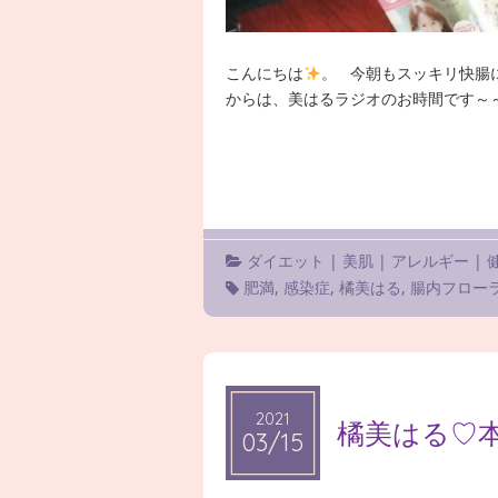
こんにちは
。 今朝もスッキリ快腸
からは、美はるラジオのお時間です～～
ダイエット
|
美肌
|
アレルギー
|
肥満
,
感染症
,
橘美はる
,
腸内フロー
2021
2021
橘美はる♡
03/15
03/15