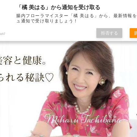
「橘 美はる」から通知を受け取る
腸内フローラマイスター「橘 美はる」から、最新情報
ュ通知で受け取りましょう！
りべとして21年。 健康で美しくいられる秘訣をこのブログを通して皆さんに
拒否する
ush7