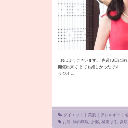
おはようございます。 先週13日に
開催出来て とても嬉しかったです さ
ラジオ …
ダイエット
|
美肌
|
アレルギー
|
お酒
,
腸内環境
,
肝臓
,
橘美はる
,
炎症