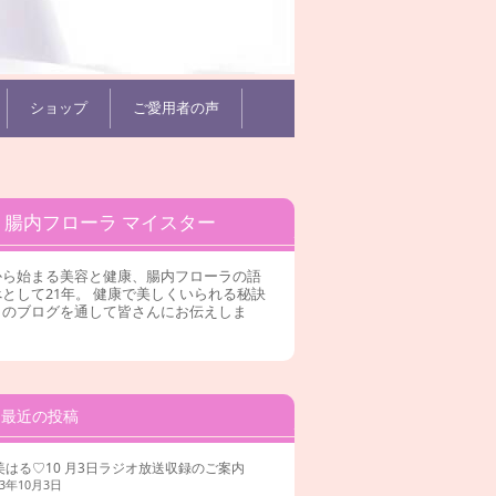
ショップ
ご愛用者の声
腸内フローラ マイスター
から始まる美容と健康、腸内フローラの語
として21年。 健康で美しくいられる秘訣
このブログを通して皆さんにお伝えしま
。
最近の投稿
美はる♡10 月3日ラジオ放送収録のご案内
23年10月3日