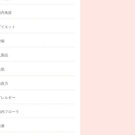
腸内免疫
ダイエット
便秘
乳製品
美肌
免疫力
アレルギー
腸内フローラ
健康