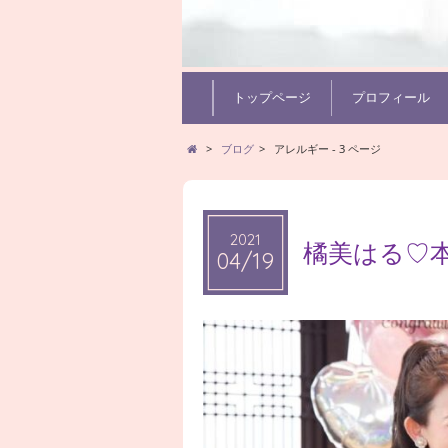
トップページ
プロフィール
>
ブログ
>
アレルギー - 3 ページ
2021
2021
橘美はる♡
04/19
04/19