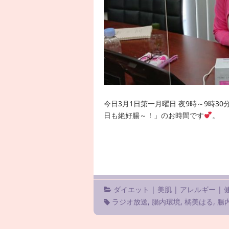
今日3月1日第一月曜日 夜9時～9時3
日も絶好腸～！」のお時間です
。 
ダイエット
|
美肌
|
アレルギー
|
ラジオ放送
,
腸内環境
,
橘美はる
,
腸