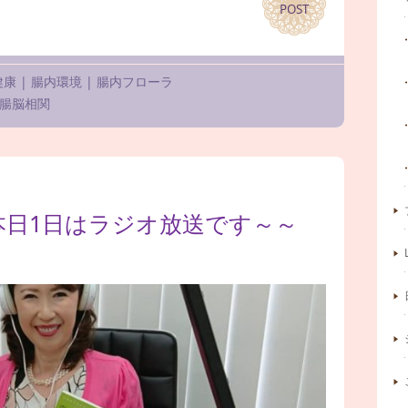
POST
POST
健康
|
腸内環境
|
腸内フローラ
腸脳相関
本日1日はラジオ放送です～～