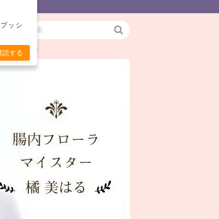
をプッシ
検
お伝えします。
索
購読する