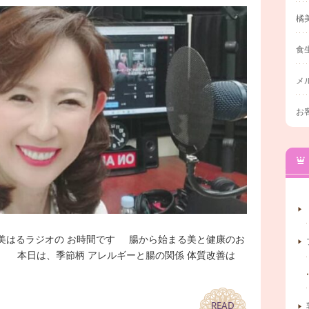
橘
食
メ
お
らは美はるラジオの お時間です 腸から始まる美と健康のお
い 本日は、季節柄 アレルギーと腸の関係 体質改善は
READ
READ