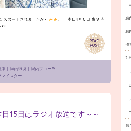
腸
に スタートされましたか～
。 本日4月５日 夜９時
ɶ …
腸
READ
READ
橘
POST
POST
乳
健康
|
腸内環境
|
腸内フローラ
ラマイスター
本日15日はラジオ放送です～～
腸