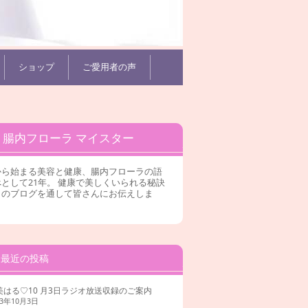
ショップ
ご愛用者の声
腸内フローラ マイスター
から始まる美容と健康、腸内フローラの語
として21年。 健康で美しくいられる秘訣
このブログを通して皆さんにお伝えしま
。
最近の投稿
美はる♡10 月3日ラジオ放送収録のご案内
23年10月3日