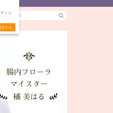
をプッシ
検
お伝えします。
索
購読する