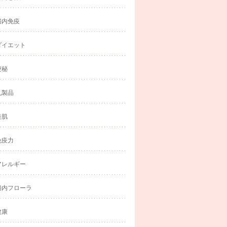
腸内免疫
ダイエット
便秘
乳製品
美肌
免疫力
アレルギー
腸内フローラ
健康