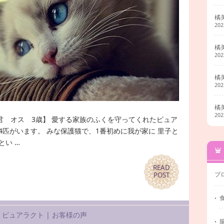
橘
20
橘
20
橘
20
橘
20
君 オス 3歳】 愛する家族のふくを守ってくれたピュア
4匹がいます。 みな保護猫で、1番初めに我が家に 里子と
とい …
READ
READ
ブ
POST
POST
|
ピュアラクト
|
お客様の声