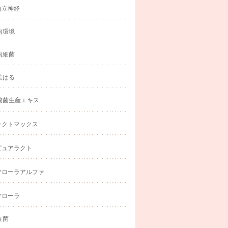
自立神経
内環境
内細菌
美はる
酸菌生産エキス
ラクトマックス
ピュアラクト
フローラアルファ
フローラ
在菌