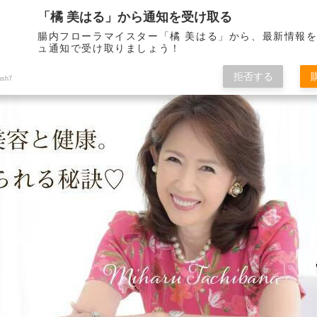
「橘 美はる」から通知を受け取る
腸内フローラマイスター「橘 美はる」から、最新情報
ュ通知で受け取りましょう！
りべとして21年。 健康で美しくいられる秘訣をこのブログを通して皆さんに
拒否する
ush7