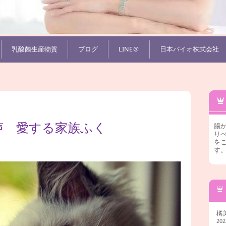
乳酸菌生産物質
ブログ
LINE＠
日本バイオ株式会社
声 愛する家族ふく
腸
りべ
を
す
橘
20