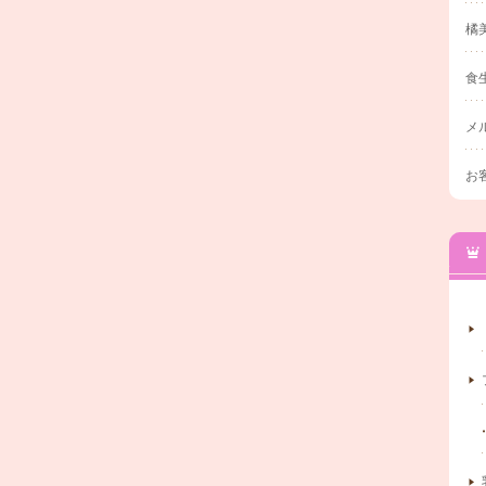
橘
食
メ
お