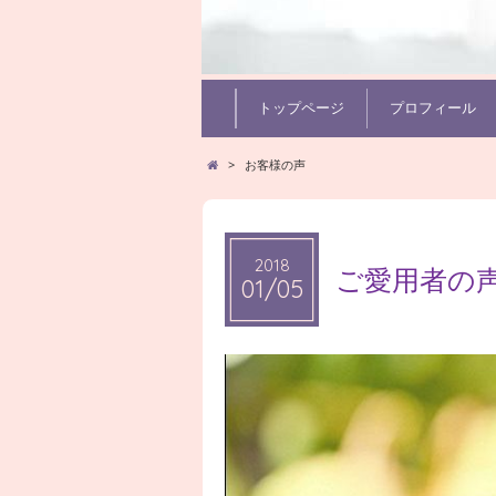
トップページ
プロフィール
>
お客様の声
2018
2018
ご愛用者の
01/05
01/05