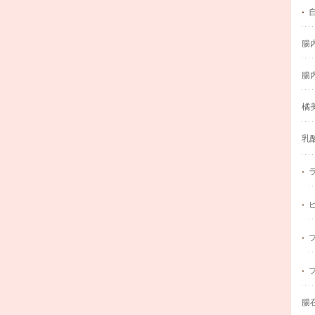
腸
腸
橘
乳
腸