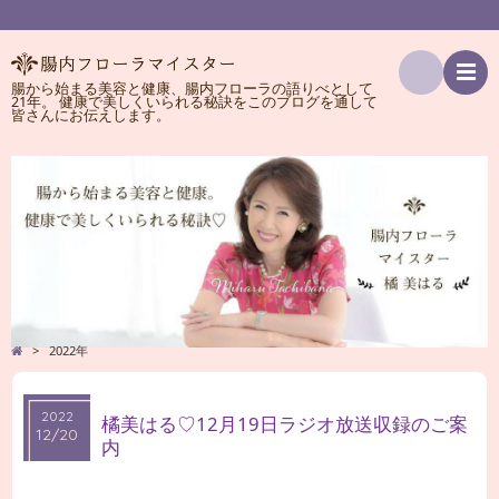
腸から始まる美容と健康、腸内フローラの語りべとして
21年。 健康で美しくいられる秘訣をこのブログを通して
検
皆さんにお伝えします。
索
>
2022年
2022
2022
橘美はる♡12月19日ラジオ放送収録のご案
12/20
12/20
内