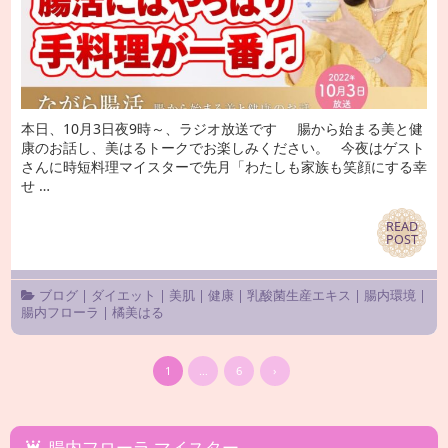
本日、10月3日夜9時～、ラジオ放送です 腸から始まる美と健
康のお話し、美はるトークでお楽しみください。 今夜はゲスト
さんに時短料理マイスターで先月「わたしも家族も笑顔にする幸
せ …
READ
READ
POST
POST
ブログ
|
ダイエット
|
美肌
|
健康
|
乳酸菌生産エキス
|
腸内環境
|
腸内フローラ
|
橘美はる
1
…
6
›
腸内フローラ マイスター