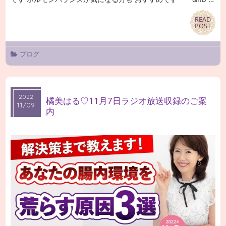
READ
READ
POST
POST
ブログ
2022
2022
橘美はる♡11月7日ラジオ放送収録のご案
11/09
11/09
内