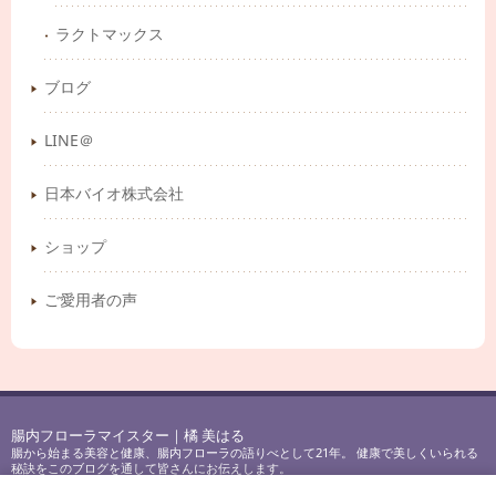
ラクトマックス
ブログ
LINE＠
日本バイオ株式会社
ショップ
ご愛用者の声
腸内フローラマイスター｜橘 美はる
腸から始まる美容と健康、腸内フローラの語りべとして21年。 健康で美しくいられる
秘訣をこのブログを通して皆さんにお伝えします。
Copyright © 2017-2023
腸内フローラマイスター｜橘 美はる
All Rights Reserved.