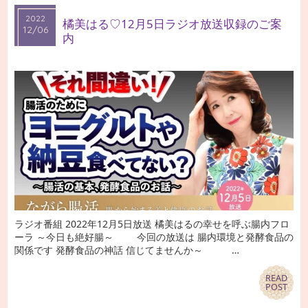
2022
2022
橘美はる♡12月5日ラジオ放送収録のご案
12/06
12/06
内
ラジオ番組 2022年12月5日放送 橘美はるの幸せを呼ぶ腸内フロ
ーラ ～今日も絶好腸～ 今回の放送は 腸内環境と発酵食品の
関係です 発酵食品の神話 信じてませんか～ …
READ
READ
POST
POST