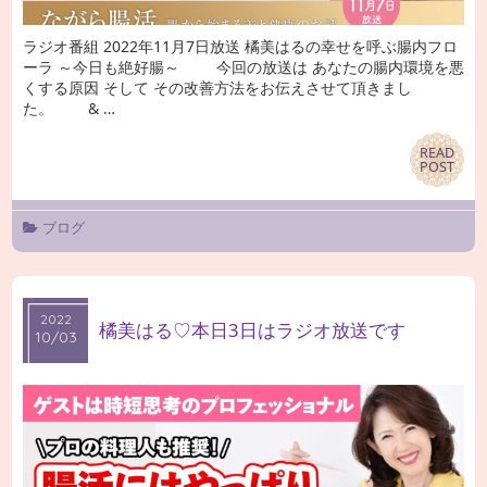
ラジオ番組 2022年11月7日放送 橘美はるの幸せを呼ぶ腸内フロ
ーラ ～今日も絶好腸～ 今回の放送は あなたの腸内環境を悪
くする原因 そして その改善方法をお伝えさせて頂きまし
た。 & …
READ
READ
POST
POST
ブログ
2022
2022
橘美はる♡本日3日はラジオ放送です
10/03
10/03