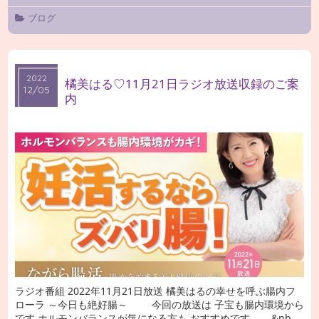
ブログ
2022
2022
橘美はる♡11月21日ラジオ放送収録のご案
12/05
12/05
内
ラジオ番組 2022年11月21日放送 橘美はるの幸せを呼ぶ腸内フ
ローラ ～今日も絶好腸～ 今回の放送は 子宝も腸内環境から
です ホルモンバランスが気になる方も おすすめです &nb …