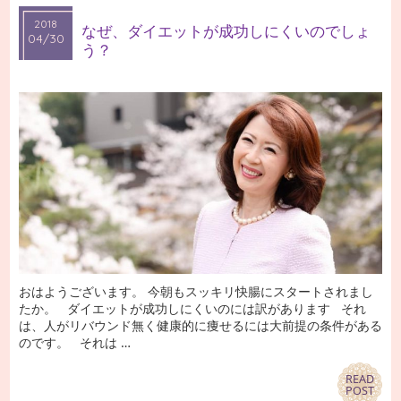
2018
2018
なぜ、ダイエットが成功しにくいのでしょ
04/30
04/30
う？
おはようございます。 今朝もスッキリ快腸にスタートされまし
たか。 ダイエットが成功しにくいのには訳があります それ
は、人がリバウンド無く健康的に痩せるには大前提の条件がある
のです。 それは …
READ
READ
POST
POST