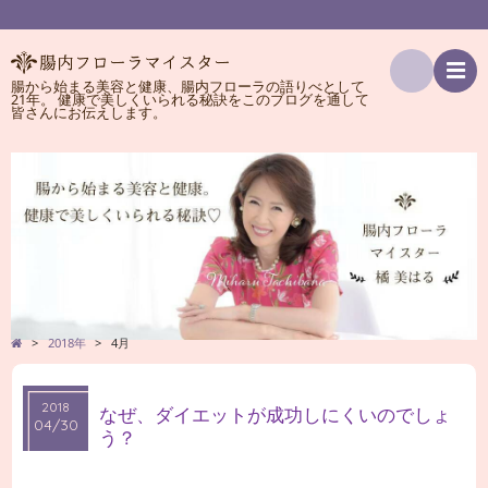
腸から始まる美容と健康、腸内フローラの語りべとして
21年。 健康で美しくいられる秘訣をこのブログを通して
検
皆さんにお伝えします。
索
>
2018年
>
4月
2018
2018
なぜ、ダイエットが成功しにくいのでしょ
04/30
04/30
う？