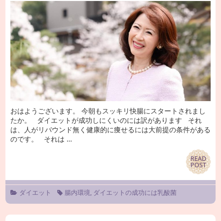
おはようございます。 今朝もスッキリ快腸にスタートされまし
たか。 ダイエットが成功しにくいのには訳があります それ
は、人がリバウンド無く健康的に痩せるには大前提の条件がある
のです。 それは …
READ
READ
POST
POST
ダイエット
腸内環境
,
ダイエットの成功には乳酸菌